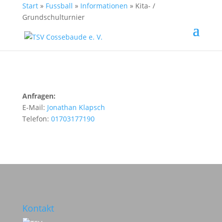
Start
»
Fussball
»
Informationen
»
Kita- /
Grundschulturnier
Anfragen:
E-Mail:
Jonathan Klapsch
Telefon:
01703177190
Kontakt