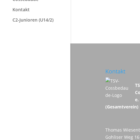
Kontakt
C2-Junioren (U14/2)
Kontakt
T
C
e.
(Gesamtverein)
Thomas Wiesent
Gohliser Weg 16