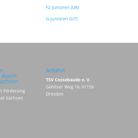
F2-Junioren (U8)
G-Junioren (U7)
in
Anfahrt
 durch
TSV Cossebaude e. V.
Sachsen
Gohliser Weg 16, 01156
Dresden