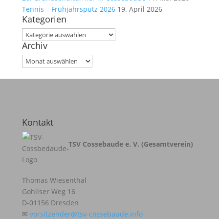
Tennis – Frühjahrsputz 2026
19. April 2026
Kategorien
Kategorien
Archiv
Archiv
Kontakt
TSV Cossebaude e. V. (Gesamtverein)
Thomas Wiesenthal
Gohliser Weg 16
D-01156 Dresden
✉
vorsitzender@tsv-cossebaude.info