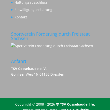
Haftungsausschluss
Einwilligungserklärung
Kontakt
Sportverein Förderung durch Freistaat
Sachsen
Anfahrt
TSV Cossebaude e. V.
Gohliser Weg 16, 01156 Dresden
Copyright © 2008 - 2026
⚽️ TSV Cossebaude
| 💻
Umsetzung und Betreuung
Dein-Auftritt