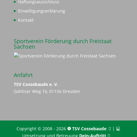
Haftungsausschluss
Einwilligungserklärung
Kontakt
Sportverein Förderung durch Freistaat
Sachsen
Anfahrt
TSV Cossebaude e. V.
Gohliser Weg 16, 01156 Dresden
Copyright © 2008 - 2026
⚽️ TSV Cossebaude
| 💻
Umsetzung und Betreuung
Dein-Auftritt