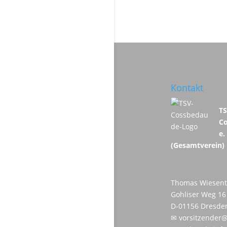
Kontakt
T
C
e.
(Gesamtverein)
Thomas Wiesent
Gohliser Weg 16
D-01156 Dresde
✉
vorsitzender@