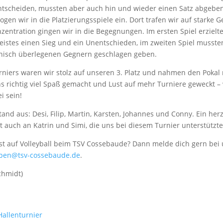
entscheiden, mussten aber auch hin und wieder einen Satz abgeben
gen wir in die Platzierungsspiele ein. Dort trafen wir auf starke G
zentration gingen wir in die Begegnungen. Im ersten Spiel erzielt
istes einen Sieg und ein Unentschieden, im zweiten Spiel musste
nisch überlegenen Gegnern geschlagen geben.
niers waren wir stolz auf unseren 3. Platz und nahmen den Pokal
ns richtig viel Spaß gemacht und Lust auf mehr Turniere geweckt –
i sein!
nd aus: Desi, Filip, Martin, Karsten, Johannes und Conny. Ein herz
 auch an Katrin und Simi, die uns bei diesem Turnier unterstützt
st auf Volleyball beim TSV Cossebaude? Dann melde dich gern bei 
pen@tsv-cossebaude.de
.
chmidt)