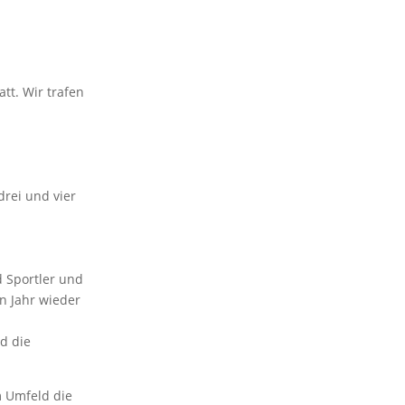
tt. Wir trafen
drei und vier
d Sportler und
n Jahr wieder
d die
m Umfeld die