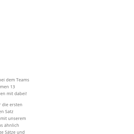
, bei dem Teams
hmen 13
ren mit dabei!
 die ersten
en Satz
 mit unserem
s ähnlich
ge Sätze und