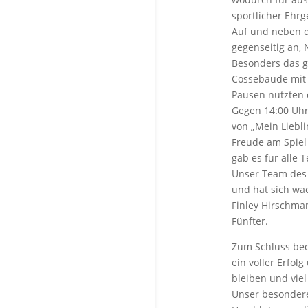
sportlicher Ehr
Auf und neben d
gegenseitig an,
Besonders das g
Cossebaude mit 
Pausen nutzten 
Gegen 14:00 Uhr
von „Mein Liebli
Freude am Spiel
gab es für alle 
Unser Team des 
und hat sich wac
Finley Hirschma
Fünfter.
Zum Schluss bed
ein voller Erfol
bleiben und vie
Unser besondere