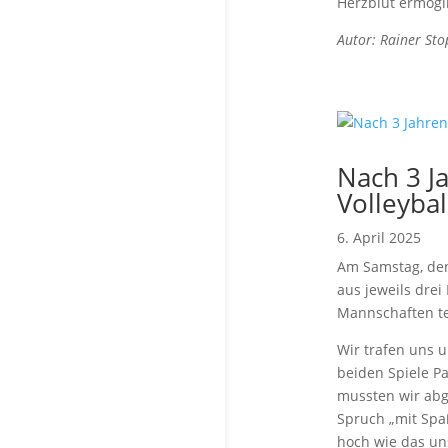
Herzblut ermögli
Autor: Rainer St
Nach 3 J
Volleybal
6. April 2025
Am Samstag, den
aus jeweils dre
Mannschaften tei
Wir trafen uns 
beiden Spiele Pa
mussten wir abg
Spruch „mit Spa
hoch wie das un