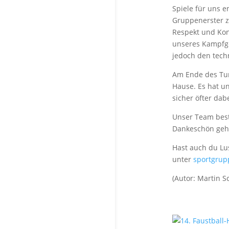
Spiele für uns 
Gruppenerster zo
Respekt und Kon
unseres Kampfge
jedoch den tech
Am Ende des Tur
Hause. Es hat u
sicher öfter dabe
Unser Team besta
Dankeschön geht
Hast auch du Lu
unter
sportgrup
(Autor: Martin S