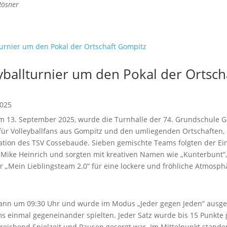
Rösner
yballturnier um den Pokal der Ortsch
2025
 13. September 2025, wurde die Turnhalle der 74. Grundschule 
für Volleyballfans aus Gompitz und den umliegenden Ortschaften,
ation des TSV Cossebaude. Sieben gemischte Teams folgten der Ei
 Mike Heinrich und sorgten mit kreativen Namen wie „Kunterbunt“
 „Mein Lieblingsteam 2.0“ für eine lockere und fröhliche Atmosph
ann um 09:30 Uhr und wurde im Modus „Jeder gegen Jeden“ ausge
s einmal gegeneinander spielten. Jeder Satz wurde bis 15 Punkte g
reichend Spielzeit und Pausen gesorgt war. Im Mittelpunkt stande