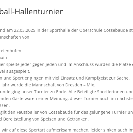
ball-Hallenturnier
nd am 22.03.2025 in der Sporthalle der Oberschule Cossebaude sta
nschaften von:
reienhufen
hain
er spielte jeder gegen jeden und im Anschluss wurden die Plätze 
ei ausgespielt.
n und Sportler gingen mit viel Einsatz und Kampfgeist zur Sache.
m Jahr wurde die Mannschaft von Dresden – Mix.
unde ging unser Turnier zu Ende. Alle Beteiligte Sportlerinnen un
nden Gäste waren einer Meinung, dieses Turnier auch im nächste
assen.
 gilt den Faustballer von Cossebaude für das gelungene Turnier un
d Bereitstellung von Speisen und Getränken.
 wir auf diese Sportart aufmerksam machen, leider sinken auch i