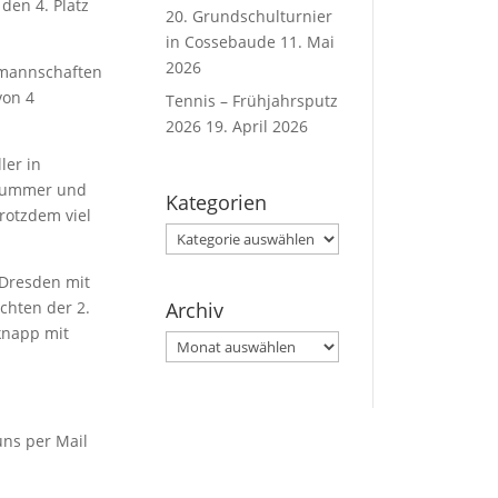
den 4. Platz
20. Grundschulturnier
in Cossebaude
11. Mai
2026
tmannschaften
von 4
Tennis – Frühjahrsputz
2026
19. April 2026
ler in
osnummer und
Kategorien
rotzdem viel
Kategorien
 Dresden mit
Archiv
chten der 2.
knapp mit
Archiv
uns per Mail