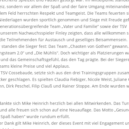
geiz, sondern vor allem der Spaß und der faire Umgang miteinander
em Feld herrschten Respekt und Teamgeist. Die Teams feuerten s
 Niederlagen wurden sportlich genommen und Siege mit Freude gef
enerationsübergreifende Team „Vater und Familie“ sowie der TSV
unserem Nachwuchsspieler Finley zeigten, dass alle willkommen s
die Teilnehmenden für Austausch und geselliges Beisammensein.
 standen die Sieger fest: Das Team „Chaoten von Gothen“ gewann, 
ngsteam 2.0“ und „Die Mühlis“. Doch wichtiger als Platzierungen 
 und das Gemeinschaftsgefühl, das den Tag prägte. Bei der Siege
Teams kleine Preise und viel Applaus.
TSV Cossebaude, setzte sich aus den drei Trainingsgruppen zus
ker geschlagen. Es spielten Claudia Fiebiger, Nicole Weist, Juliane 
nn, Dirk Peschel, Filip Clauß und Rainer Stoppe. Am Ende wurden w
ankte sich Mike Heinrich herzlich bei allen Mitwirkenden. Das Tur
g und alle freuen sich schon auf eine Neuauflage. Das Motto „Gesu
l Spaß haben“ wurde rundum erfüllt.
r Dank gilt Mike Heinrich, der dieses Event mit viel Engagement u