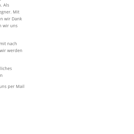
. Als
egner. Mit
en wir Dank
n wir uns
 mit nach
 wir werden
liches
en
uns per Mail