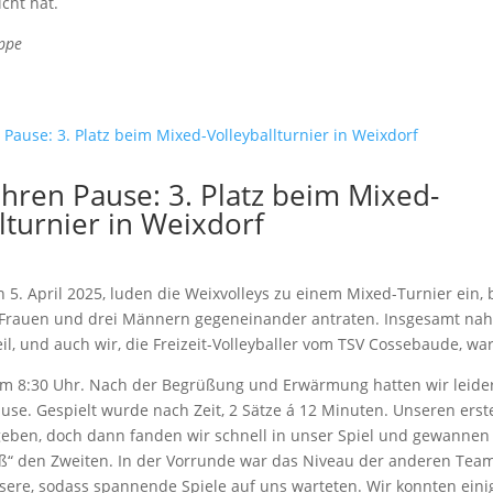
cht hat.
oppe
ahren Pause: 3. Platz beim Mixed-
lturnier in Weixdorf
 5. April 2025, luden die Weixvolleys zu einem Mixed-Turnier ein
i Frauen und drei Männern gegeneinander antraten. Insgesamt na
l, und auch wir, die Freizeit-Volleyballer vom TSV Cossebaude, wa
um 8:30 Uhr. Nach der Begrüßung und Erwärmung hatten wir leider
use. Gespielt wurde nach Zeit, 2 Sätze á 12 Minuten. Unseren erst
eben, doch dann fanden wir schnell in unser Spiel und gewannen
ß“ den Zweiten. In der Vorrunde war das Niveau der anderen Team
sere, sodass spannende Spiele auf uns warteten. Wir konnten eini