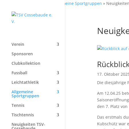
Start
»
Allgemeine Sportgruppen
»
Neuigkeite
Neuigke
Verein
Sponsoren
Rückblick
Clubkollektion
Fussball
17. Oktober 202
Leichtathletik
Die diesjährige 
Allgemeine
Am 12.04.25 bete
Sportgruppen
Saisoneröffnung
Tennis
den 7. Platz von 
Tischtennis
Das erstmals du
Kubschütz war ei
Neuigkeiten TSV-
Cossebaude