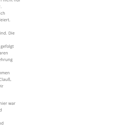
.
ich
eiert.
ind. Die
gefolgt
waren
rehrung
ammen
Clauß,
ir
nier war
nd
nd