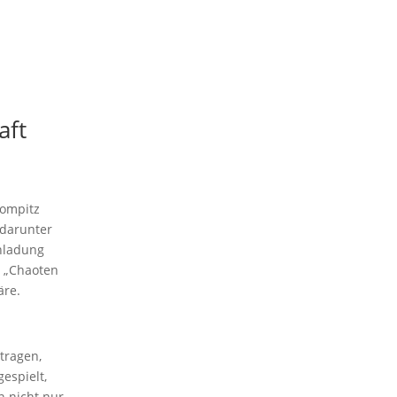
aft
Gompitz
 darunter
nladung
, „Chaoten
äre.
tragen,
espielt,
n nicht nur