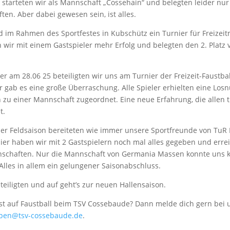
starteten wir als Mannschaft „Cossehain“ und belegten leider nur 
en. Aber dabei gewesen sein, ist alles.
d im Rahmen des Sportfestes in Kubschütz ein Turnier für Freizei
en wir mit einem Gastspieler mehr Erfolg und belegten den 2. Platz 
r am 28.06 25 beteiligten wir uns am Turnier der Freizeit-Faustbal
r gab es eine große Überraschung. Alle Spieler erhielten eine L
zu einer Mannschaft zugeordnet. Eine neue Erfahrung, die allen t
t.
er Feldsaison bereiteten wie immer unsere Sportfreunde von TuR
ier haben wir mit 2 Gastspielern noch mal alles gegeben und errei
nschaften. Nur die Mannschaft von Germania Massen konnte uns 
Alles in allem ein gelungener Saisonabschluss.
teiligten und auf geht’s zur neuen Hallensaison.
st auf Faustball beim TSV Cossebaude? Dann melde dich gern bei 
pen@tsv-cossebaude.de
.