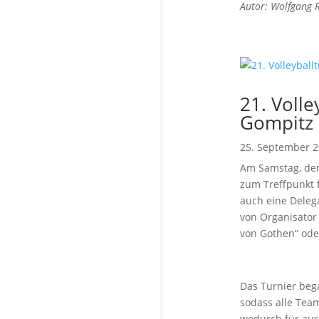
Autor: Wolfgang 
21. Volle
Gompitz
25. September 
Am Samstag, dem
zum Treffpunkt 
auch eine Deleg
von Organisator
von Gothen“ oder
Das Turnier beg
sodass alle Team
wodurch für aus