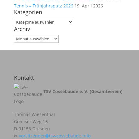
Tennis – Frühjahrsputz 2026
19. April 2026
Kategorien
Kategorien
Archiv
Archiv
Kontakt
TSV Cossebaude e. V. (Gesamtverein)
Thomas Wiesenthal
Gohliser Weg 16
D-01156 Dresden
✉
vorsitzender@tsv-cossebaude.info