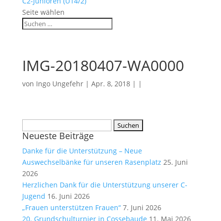
C2-Junioren (U14/2)
Seite wählen
IMG-20180407-WA0000
von
Ingo Ungefehr
| Apr. 8, 2018 | |
Suchen
Neueste Beiträge
nach:
Danke für die Unterstützung – Neue
Auswechselbänke für unseren Rasenplatz
25. Juni
2026
Herzlichen Dank für die Unterstützung unserer C-
Jugend
16. Juni 2026
„Frauen unterstützen Frauen“
7. Juni 2026
20. Grundschulturnier in Cossebaude
11. Mai 2026