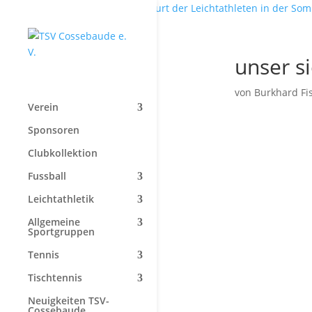
Start
»
Endspurt der Leichtathleten in der So
unser s
von
Burkhard Fi
Verein
Sponsoren
Clubkollektion
Fussball
Leichtathletik
Allgemeine
Sportgruppen
Tennis
Tischtennis
Neuigkeiten TSV-
Cossebaude