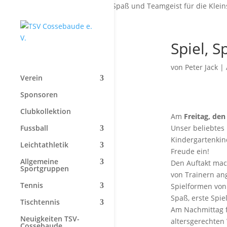
Start
»
Spiel, Spaß und Teamgeist für die Klein
Spiel, S
von
Peter Jack
| 
Verein
Sponsoren
Clubkollektion
Am
Freitag, den
Fussball
Unser beliebtes
Kindergartenkin
Leichtathletik
Freude ein!
Allgemeine
Den Auftakt mac
Sportgruppen
von Trainern an
Tennis
Spielformen von
Spaß, erste Spi
Tischtennis
Am Nachmittag fo
Neuigkeiten TSV-
altersgerechten
Cossebaude