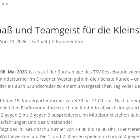
sten!
paß und Teamgeist für die Kleins
Apr. 13, 2026 |
Fußball
|
0 Kommentare
 08. Mai 2026
, ist es auf der Sportanlage des TSV Cossebaude wiede
 Kinderturnier im Dresdner Westen geht in die nächste Runde – un
der als auch Grundschüler zu einem unvergesslichen Tag voller 
ht das 19. Kindergartenturnier von 8:30 bis 11:00 Uhr. Nach eine
geleiteten Erwärmung dürfen sich die Kinder in abwechslungsreic
 2 gegen 2 bis 3 gegen 3 ausprobieren. Im Mittelpunkt stehen dabe
elerfahrungen und das Miteinander.
lgt das 20. Grundschulturnier von 14:00 bis 18:00 Uhr. Hier treten
 Wettbewerben an: Die 1. und 2. Klassen spielen im Format 4 gege