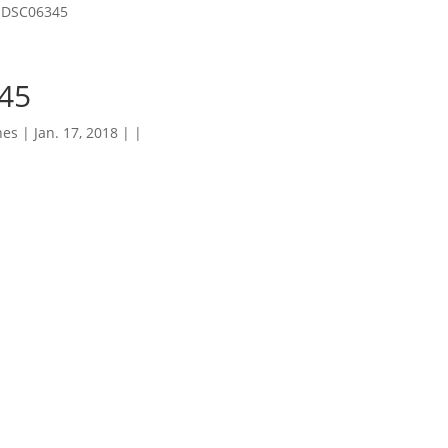
»
DSC06345
45
hes
| Jan. 17, 2018 | |