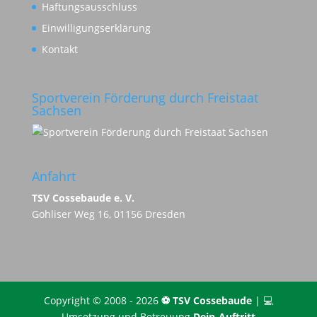
Haftungsausschluss
Einwilligungserklärung
Kontakt
Sportverein Förderung durch Freistaat
Sachsen
Anfahrt
TSV Cossebaude e. V.
Gohliser Weg 16, 01156 Dresden
Copyright © 2008 - 2026
⚽️ TSV Cossebaude
| 💻
Umsetzung und Betreuung
Dein-Auftritt