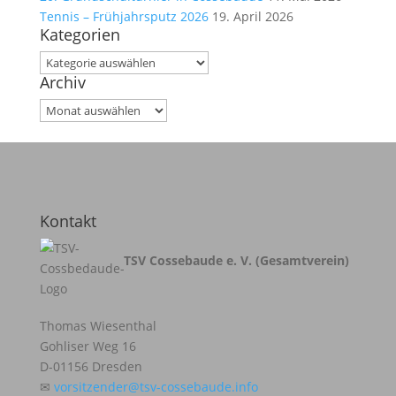
Tennis – Frühjahrsputz 2026
19. April 2026
Kategorien
Kategorien
Archiv
Archiv
Kontakt
TSV Cossebaude e. V. (Gesamtverein)
Thomas Wiesenthal
Gohliser Weg 16
D-01156 Dresden
✉
vorsitzender@tsv-cossebaude.info