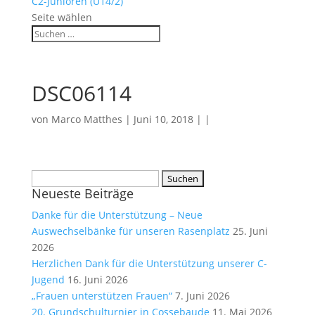
C2-Junioren (U14/2)
Seite wählen
DSC06114
von
Marco Matthes
| Juni 10, 2018 | |
Suchen
Neueste Beiträge
nach:
Danke für die Unterstützung – Neue
Auswechselbänke für unseren Rasenplatz
25. Juni
2026
Herzlichen Dank für die Unterstützung unserer C-
Jugend
16. Juni 2026
„Frauen unterstützen Frauen“
7. Juni 2026
20. Grundschulturnier in Cossebaude
11. Mai 2026