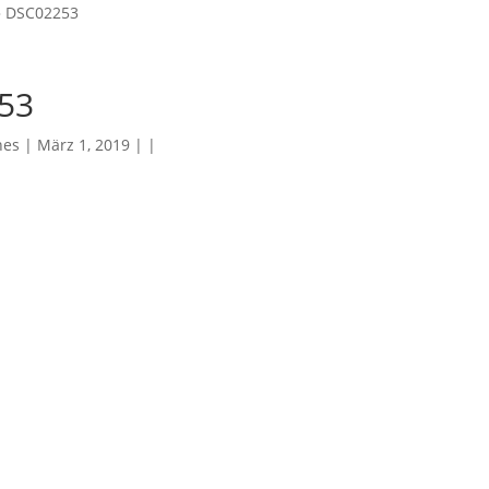
»
DSC02253
53
hes
| März 1, 2019 | |