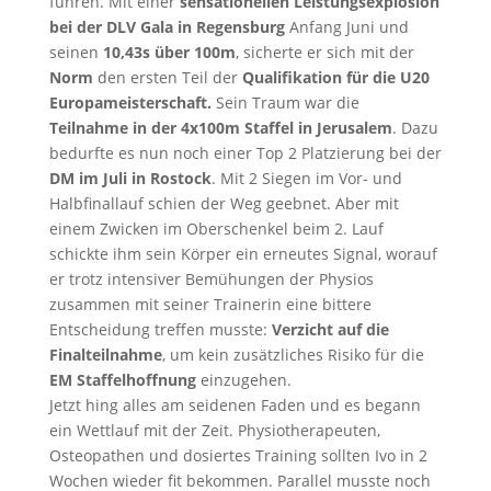
führen. Mit einer
sensationellen Leistungsexplosion
bei der DLV Gala in Regensburg
Anfang Juni und
seinen
10,43s über 100m
, sicherte er sich mit der
Norm
den ersten Teil der
Qualifikation für die U20
Europameisterschaft.
Sein Traum war die
Teilnahme in der 4x100m Staffel in Jerusalem
. Dazu
bedurfte es nun noch einer Top 2 Platzierung bei der
DM im Juli in Rostock
. Mit 2 Siegen im Vor- und
Halbfinallauf schien der Weg geebnet. Aber mit
einem Zwicken im Oberschenkel beim 2. Lauf
schickte ihm sein Körper ein erneutes Signal, worauf
er trotz intensiver Bemühungen der Physios
zusammen mit seiner Trainerin eine bittere
Entscheidung treffen musste:
Verzicht auf die
Finalteilnahme
, um kein zusätzliches Risiko für die
EM Staffelhoffnung
einzugehen.
Jetzt hing alles am seidenen Faden und es begann
ein Wettlauf mit der Zeit. Physiotherapeuten,
Osteopathen und dosiertes Training sollten Ivo in 2
Wochen wieder fit bekommen. Parallel musste noch