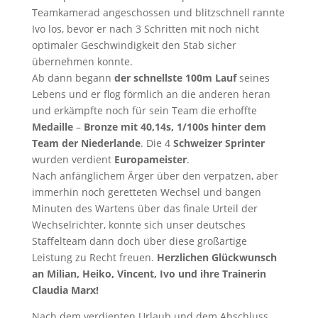
Teamkamerad angeschossen und blitzschnell rannte
Ivo los, bevor er nach 3 Schritten mit noch nicht
optimaler Geschwindigkeit den Stab sicher
übernehmen konnte.
Ab dann begann
der schnellste 100m Lauf
seines
Lebens und er flog förmlich an die anderen heran
und erkämpfte noch für sein Team die erhoffte
Medaille
–
Bronze mit 40,14s, 1/100s hinter dem
Team der Niederlande
. Die 4
Schweizer Sprinter
wurden verdient
Europameister
.
Nach anfänglichem Ärger über den verpatzen, aber
immerhin noch geretteten Wechsel und bangen
Minuten des Wartens über das finale Urteil der
Wechselrichter, konnte sich unser deutsches
Staffelteam dann doch über diese großartige
Leistung zu Recht freuen.
Herzlichen Glückwunsch
an Milian, Heiko, Vincent, Ivo und ihre Trainerin
Claudia Marx!
Nach dem verdienten Urlaub und dem Abschluss