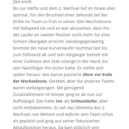
Zeit ereilt.
Bis zur Hälfte und dem 2. Wechsel lief im Finale alles
optimal. Für den Bruchteil einer Sekunde lief der
Dritte im Team zu früh in seiner 30m Wechselzone
mit Vollspeed los und es war abzusehen, dass ihn
der Läufer an zweiter Position nicht mehr für eine
sichere Übergabe erreicht. Geistesgegenwärtig
bremste der neue Kurvenläufer nochmal fast bis
zum Stillstand ab und sein Vorgänger behielt mit
einer Coolness den Stab solange in der Hand, bis
sein Nachfolger ihn sicher hatte. Es stellte sich
später heraus: das Ganze passierte
20cm vor Ende
der Wechselzone
. Gerettet, aber die anderen Teams
waren vorbeigezogen. Mit genügend
Zusatzadrenalin im Körper ging es ab nun zur
Aufholjagd. Das hatte
Ivo
, als
Schlussläufer
, aber
nicht mitbekommen. Er sah das Dilemma des 2.
Wechsels von Weitem und wähnte sein Team schon
als geplatzt und ging aus seiner fokussierten
Ablaufposition heraus. Da kam plötzlich sein