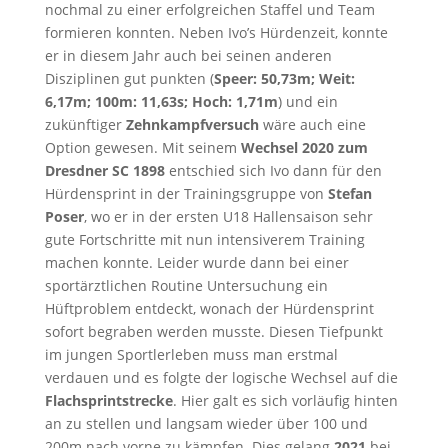
nochmal zu einer erfolgreichen Staffel und Team
formieren konnten. Neben Ivo’s Hürdenzeit, konnte
er in diesem Jahr auch bei seinen anderen
Disziplinen gut punkten (
Speer: 50,73m; Weit:
6,17m; 100m: 11,63s; Hoch: 1,71m
) und ein
zukünftiger
Zehnkampfversuch
wäre auch eine
Option gewesen. Mit seinem
Wechsel 2020 zum
Dresdner SC 1898
entschied sich Ivo dann für den
Hürdensprint in der Trainingsgruppe von
Stefan
Poser
, wo er in der ersten U18 Hallensaison sehr
gute Fortschritte mit nun intensiverem Training
machen konnte. Leider wurde dann bei einer
sportärztlichen Routine Untersuchung ein
Hüftproblem entdeckt, wonach der Hürdensprint
sofort begraben werden musste. Diesen Tiefpunkt
im jungen Sportlerleben muss man erstmal
verdauen und es folgte der logische Wechsel auf die
Flachsprintstrecke
. Hier galt es sich vorläufig hinten
an zu stellen und langsam wieder über 100 und
200m nach vorne zu kämpfen. Dies gelang
2021
bei