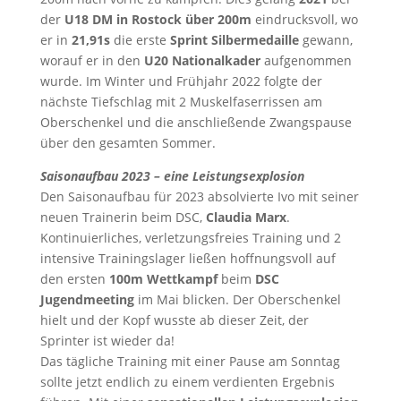
der
U18 DM in Rostock über 200m
eindrucksvoll, wo
er in
21,91s
die erste
Sprint Silbermedaille
gewann,
worauf er in den
U20 Nationalkader
aufgenommen
wurde. Im Winter und Frühjahr 2022 folgte der
nächste Tiefschlag mit 2 Muskelfaserrissen am
Oberschenkel und die anschließende Zwangspause
über den gesamten Sommer.
Saisonaufbau 2023 – eine Leistungsexplosion
Den Saisonaufbau für 2023 absolvierte Ivo mit seiner
neuen Trainerin beim DSC,
Claudia Marx
.
Kontinuierliches, verletzungsfreies Training und 2
intensive Trainingslager ließen hoffnungsvoll auf
den ersten
100m Wettkampf
beim
DSC
Jugendmeeting
im Mai blicken. Der Oberschenkel
hielt und der Kopf wusste ab dieser Zeit, der
Sprinter ist wieder da!
Das tägliche Training mit einer Pause am Sonntag
sollte jetzt endlich zu einem verdienten Ergebnis