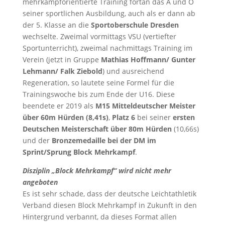
mehrkampforientierte Training fortan das A und O
seiner sportlichen Ausbildung, auch als er dann ab
der 5. Klasse an die
Sportoberschule Dresden
wechselte. Zweimal vormittags VSU (vertiefter
Sportunterricht), zweimal nachmittags Training im
Verein (jetzt in Gruppe
Mathias Hoffmann/ Gunter
Lehmann/ Falk Ziebold
) und ausreichend
Regeneration, so lautete seine Formel für die
Trainingswoche bis zum Ende der U16. Diese
beendete er 2019 als
M15 Mitteldeutscher Meister
über 60m Hürden (8,41s)
,
Platz 6
bei seiner
ersten
Deutschen Meisterschaft
über 80m Hürden
(10,66s)
und der
Bronzemedaille bei der DM im
Sprint/Sprung Block Mehrkampf
.
Disziplin „Block Mehrkampf“ wird nicht mehr
angeboten
Es ist sehr schade, dass der deutsche Leichtathletik
Verband diesen Block Mehrkampf in Zukunft in den
Hintergrund verbannt, da dieses Format allen