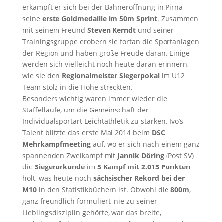
erkämpft er sich bei der Bahneröffnung in Pirna
seine
erste Goldmedaille im 50m Sprint
. Zusammen
mit seinem Freund
Steven Kerndt
und seiner
Trainingsgruppe erobern sie fortan die Sportanlagen
der Region und haben große Freude daran. Einige
werden sich vielleicht noch heute daran erinnern,
wie sie den
Regionalmeister Siegerpokal
im U12
Team stolz in die Höhe streckten.
Besonders wichtig waren immer wieder die
Staffelläufe, um die Gemeinschaft der
Individualsportart Leichtathletik zu stärken. Ivo’s
Talent blitzte das erste Mal 2014 beim
DSC
Mehrkampfmeeting
auf, wo er sich nach einem ganz
spannenden Zweikampf mit
Jannik Döring
(Post SV)
die
Siegerurkunde
im
5 Kampf mit 2.013 Punkten
holt, was heute noch
sächsischer Rekord bei der
M10
in den Statistikbüchern ist. Obwohl die
800m
,
ganz freundlich formuliert, nie zu seiner
Lieblingsdisziplin gehörte, war das breite,