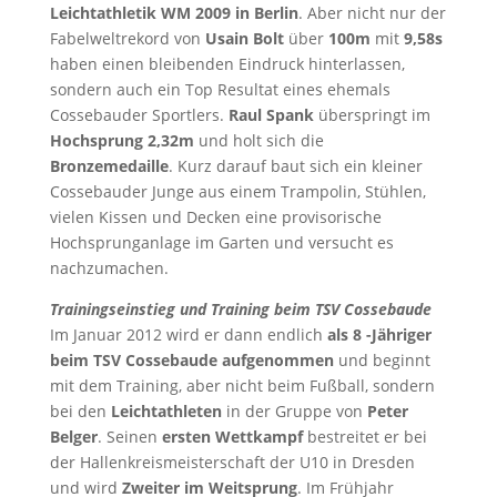
Leichtathletik WM 2009 in Berlin
. Aber nicht nur der
Fabelweltrekord von
Usain Bolt
über
100m
mit
9,58s
haben einen bleibenden Eindruck hinterlassen,
sondern auch ein Top Resultat eines ehemals
Cossebauder Sportlers.
Raul Spank
überspringt im
Hochsprung 2,32m
und holt sich die
Bronzemedaille
. Kurz darauf baut sich ein kleiner
Cossebauder Junge aus einem Trampolin, Stühlen,
vielen Kissen und Decken eine provisorische
Hochsprunganlage im Garten und versucht es
nachzumachen.
Trainingseinstieg und Training beim TSV Cossebaude
Im Januar 2012 wird er dann endlich
als 8 -Jähriger
beim TSV Cossebaude aufgenommen
und beginnt
mit dem Training, aber nicht beim Fußball, sondern
bei den
Leichtathleten
in der Gruppe von
Peter
Belger
. Seinen
ersten Wettkampf
bestreitet er bei
der Hallenkreismeisterschaft der U10 in Dresden
und wird
Zweiter im Weitsprung
. Im Frühjahr