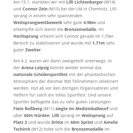
Am 15.1. starteten wir mit
Lilli Lichtenberger
(W14)
und
Connor Zein
(M15) bei der LM in Chemnitz. Lilli
sprang in einem sehr spannenden
Weitsprungwettbewerb
sehr gute
4.98m
und
erkämpfte sich damit die
Bronzemedaille
. Im
Hochsprung
scheint sich Connor gerade im 1,70er
Bereich zu stabilisieren und wurde mit
1,71m
sehr
guter
Zweiter
.
Am 4.2. waren wir dann zweigeteilt unterwegs. In
der
Arena Leipzig
konnte wieder einmal das
nationale Schülersportfest
mit der phantastischen
Atmosphäre der diesmal 900 Teilnehmern zelebriert
werden. Hut ab vor den dortigen Organisatoren und
Helfern für solch ein tolles Sportfest. Und unsere
Sportler beflügelte das zu sehr guten Leistungen.
Fiete Roßberg
(M11)
siegte
im Medizinballwurf
und
über
60m Hürden
.
Lilli
sprang im
Weitsprung
auf
Platz 2
und wurde
Dritte
im
60m Sprint
und
Amelie
Tschirch
(W12) holte sich die
Bronzemedaille
im