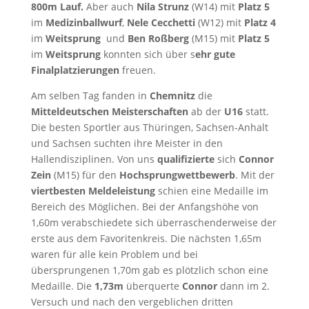
800m Lauf.
Aber auch
Nila Strunz
(W14) mit
Platz 5
im
Medizinballwurf
,
Nele Cecchetti
(W12) mit
Platz 4
im
Weitsprung
und
Ben Roßberg
(M15) mit
Platz 5
im
Weitsprung
konnten sich über s
ehr gute
Finalplatzierungen
freuen.
Am selben Tag fanden in
Chemnitz
die
Mitteldeutschen Meisterschaften
ab der
U16
statt.
Die besten Sportler aus Thüringen, Sachsen-Anhalt
und Sachsen suchten ihre Meister in den
Hallendisziplinen. Von uns
qualifizierte
sich
Connor
Zein
(M15) für den
Hochsprungwettbewerb
. Mit der
viertbesten Meldeleistung
schien eine Medaille im
Bereich des Möglichen. Bei der Anfangshöhe von
1,60m verabschiedete sich überraschenderweise der
erste aus dem Favoritenkreis. Die nächsten 1,65m
waren für alle kein Problem und bei
übersprungenen 1,70m gab es plötzlich schon eine
Medaille. Die
1,73m
überquerte
Connor
dann im 2.
Versuch und nach den vergeblichen dritten