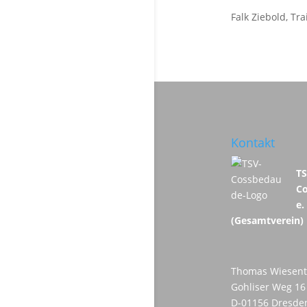
Falk Ziebold, T
Kontakt
T
C
e.
(Gesamtverein)
Thomas Wiesent
Gohliser Weg 16
D-01156 Dresde