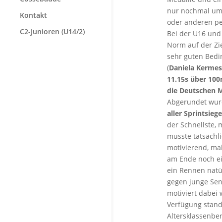
nur nochmal um
Kontakt
oder anderen pe
C2-Junioren (U14/2)
Bei der U16 und
Norm auf der Zie
sehr guten Bedi
(
Daniela Kermes
11.15s über 10
die Deutschen M
Abgerundet wurd
aller Sprintsieg
der Schnellste, 
musste tatsächli
motivierend, ma
am Ende noch ein
ein Rennen natü
gegen junge Sen
motiviert dabei
Verfügung stand
Altersklassenber