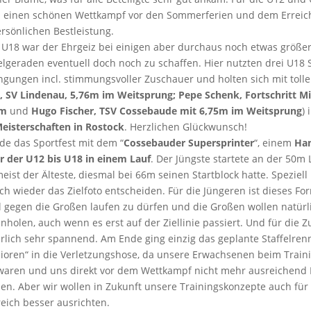
 einen schönen Wettkampf vor den Sommerferien und dem Erreic
rsönlichen Bestleistung.
 U18 war der Ehrgeiz bei einigen aber durchaus noch etwas größe
lgeraden eventuell doch noch zu schaffen. Hier nutzten drei U18 S
ngungen incl. stimmungsvoller Zuschauer und holten sich mit toll
, SV
Lindenau, 5,76m im Weitsprung; Pepe Schenk, Fortschritt M
0m
und
Hugo Fischer, TSV
Cossebaude mit 6,75m im Weitsprung
) 
eisterschaften in Rostock
. Herzlichen Glückwunsch!
e das Sportfest mit dem “
Cossebauder Supersprinter
“, einem
Han
er der U12 bis U18 in einem Lauf
. Der Jüngste startete an der 50m 
meist der Älteste, diesmal bei 66m seinen Startblock hatte. Speziell
ch wieder das Zielfoto entscheiden. Für die Jüngeren ist dieses Fo
l gegen die Großen laufen zu dürfen und die Großen wollen natürl
holen, auch wenn es erst auf der Ziellinie passiert. Und für die Z
rlich sehr spannend. Am Ende ging einzig das geplante Staffelren
ioren“ in die Verletzungshose, da unsere Erwachsenen beim Train
 waren und uns direkt vor dem Wettkampf nicht mehr ausreichend E
en. Aber wir wollen in Zukunft unsere Trainingskonzepte auch für
eich besser ausrichten.