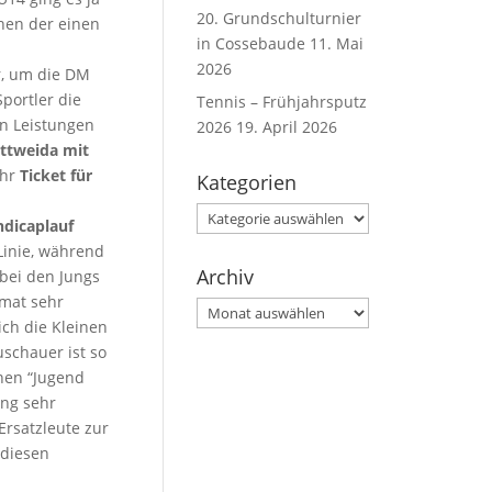
20. Grundschulturnier
hen der einen
in Cossebaude
11. Mai
2026
r, um die DM
portler die
Tennis – Frühjahrsputz
en Leistungen
2026
19. April 2026
ittweida mit
ihr
Ticket für
Kategorien
Kategorien
dicaplauf
Linie, während
Archiv
 bei den Jungs
rmat sehr
Archiv
ich die Kleinen
uschauer ist so
nen “Jugend
ing sehr
rsatzleute zur
 diesen