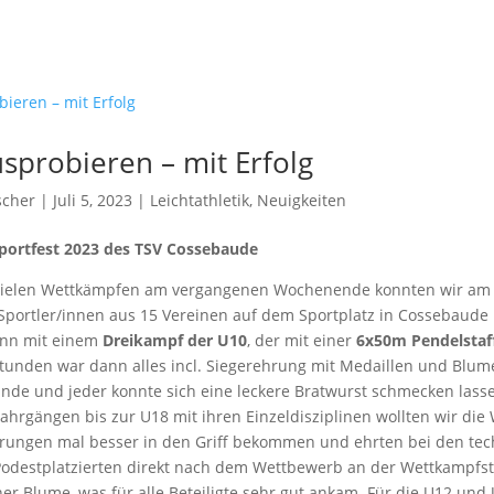
sprobieren – mit Erfolg
scher
| Juli 5, 2023 |
Leichtathletik
,
Neuigkeiten
Sportfest 2023 des TSV Cossebaude
 vielen Wettkämpfen am vergangenen Wochenende konnten wir am
 Sportler/innen aus 15 Vereinen auf dem Sportplatz in Cossebaude
nn mit einem
Dreikampf der U10
, der mit einer
6x50m Pendelstaf
tunden war dann alles incl. Siegerehrung mit Medaillen und Blum
Ende und jeder konnte sich eine leckere Bratwurst schmecken lass
Jahrgängen bis zur U18 mit ihren Einzeldisziplinen wollten wir die
rungen mal besser in den Griff bekommen und ehrten bei den te
 Podestplatzierten direkt nach dem Wettbewerb an der Wettkampfst
er Blume, was für alle Beteiligte sehr gut ankam. Für die U12 und 