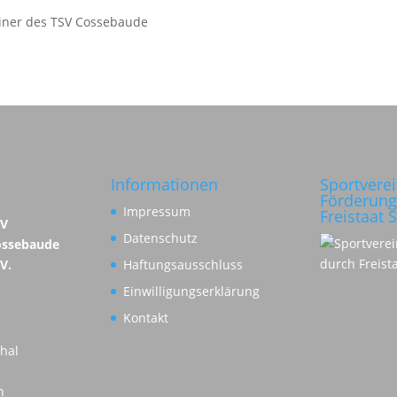
rainer des TSV Cossebaude
Informationen
Sportvere
Förderung
Impressum
Freistaat 
SV
Datenschutz
ossebaude
 V.
Haftungsausschluss
Einwilligungserklärung
Kontakt
hal
n