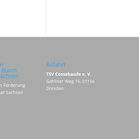
in
Anfahrt
 durch
TSV Cossebaude e. V.
Sachsen
Gohliser Weg 16, 01156
Dresden