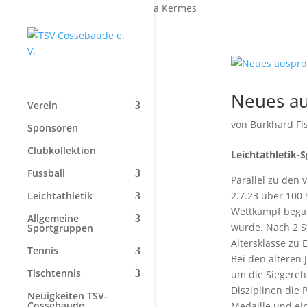
Start
»
Daniela Kermes
Neues au
Verein
von
Burkhard Fi
Sponsoren
Clubkollektion
Leichtathletik-
Fussball
Parallel zu den
Leichtathletik
2.7.23 über 100
Wettkampf bega
Allgemeine
wurde. Nach 2 S
Sportgruppen
Altersklasse zu 
Tennis
Bei den älteren 
Tischtennis
um die Siegereh
Disziplinen die
Neuigkeiten TSV-
Cossebaude
Medaille und ein