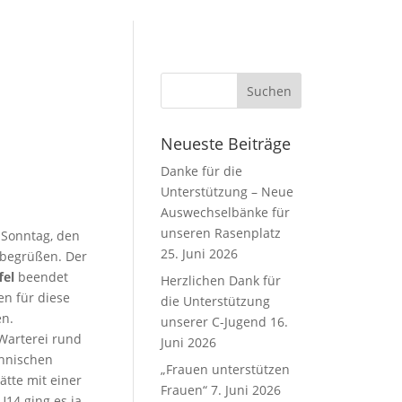
Neueste Beiträge
Danke für die
Unterstützung – Neue
Auswechselbänke für
unseren Rasenplatz
 Sonntag, den
25. Juni 2026
 begrüßen. Der
fel
beendet
Herzlichen Dank für
en für diese
die Unterstützung
en.
unserer C-Jugend
16.
 Warterei rund
Juni 2026
chnischen
„Frauen unterstützen
ätte mit einer
Frauen“
7. Juni 2026
U14 ging es ja