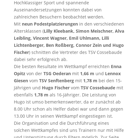
Hochklassiger Sport und spannende
Auseinandersetzungen konnten dabei von
zahlreichen Besuchern beobachtet werden.
Mit
neun Podestplatzierungen
in den verschiedenen
Altersklassen (
Lilly Kleebank, Simon Meischner, Alva
Leibling, Vincent Wagner, Emil Uhlmann, Lilli
Lichtenberger, Ben Roßberg, Connor Zein und Hugo
Fischer
) schnitten die Vertreter des TSV Cossebaude
dabei sehr erfolgreich ab.
Die besten Resultate im Wettkampf erreichten
Enna
Opitz
von der
TSG Oederan
mit
1,66 m
und
Lennox
Giesen
vom
TSV Senftenberg
mit
1,78 m
bei den 15-
Jährigen und
Hugo Fischer
vom
TSV Cossebaude
mit
ebenfalls
1,78 m
als 16-Jähriger. Die Leistung von
Hugo ist umso bemerkenswerter, da er zunächst ab
8.00 Uhr schon als Helfer dabei war und dann gegen
13.00 Uhr in seinen Wettkampf eingestiegen ist.
Die Organisation und die Durchführung eines
solchen Wettkampfes sind uns Trainern nur mit Hilfe
und Unterstützung durch Eltern möglich. Zur Seite