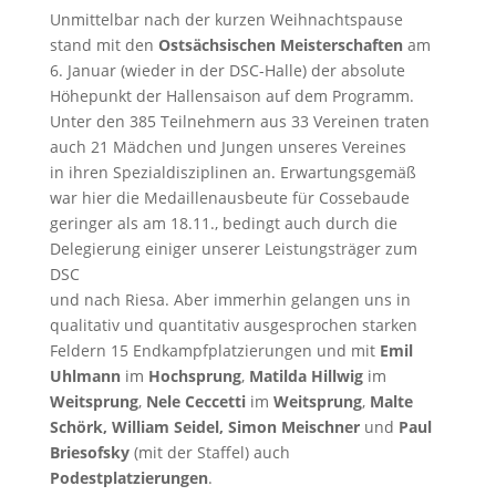
Unmittelbar nach der kurzen Weihnachtspause
stand mit den
Ostsächsischen Meisterschaften
am
6. Januar (wieder in der DSC-Halle) der absolute
Höhepunkt der Hallensaison auf dem Programm.
Unter den 385 Teilnehmern aus 33 Vereinen traten
auch 21 Mädchen und Jungen unseres Vereines
in ihren Spezialdisziplinen an. Erwartungsgemäß
war hier die Medaillenausbeute für Cossebaude
geringer als am 18.11., bedingt auch durch die
Delegierung einiger unserer Leistungsträger zum
DSC
und nach Riesa. Aber immerhin gelangen uns in
qualitativ und quantitativ ausgesprochen starken
Feldern 15 Endkampfplatzierungen und mit
Emil
Uhlmann
im
Hochsprung
,
Matilda Hillwig
im
Weitsprung
,
Nele Ceccetti
im
Weitsprung
,
Malte
Schörk, William Seidel, Simon Meischner
und
Paul
Briesofsky
(mit der Staffel) auch
Podestplatzierungen
.