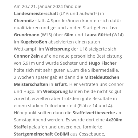
Am 20./ 21. Januar 2024 fand die
Landesmeisterschaft
(U16 und aufwärts) in
Chemnitz
statt. 4 Sportler/innen konnten sich dafür
qualifizieren und gesund an den Start gehen.
Lea
Grundmann
(W15) über
60m
und
Laura Güttel
(W14)
im
Kugelstoßen
absolvierten einen guten
Wettkampf. Im
Weitsprung
der U18 steigerte sich
Connor Zein
auf eine neue persönliche Bestleistung
von 5,91m und wurde Sechster und
Hugo Fischer
holte sich mit sehr guten 6,53m die Silbermedaille.
2 Wochen später gab es dann die
Mitteldeutschen
Meisterschaften
in
Erfurt
. Hier vertraten uns Connor
und Hugo. Im
Weitsprung
kamen beide nicht so gut
zurecht, erzielten aber trotzdem gute Resultate in
einem starken Teilnehmerfeld (Plätze 14 und 4).
Höhepunkt sollten dann die
Staffelwettbewerbe
am
Samstag Abend werden. Es wurde dort eine
4x200m
Staffel
gelaufen und unsere neu formierte
Startgemeinschaft CoBiMi
aus Cossebaude,