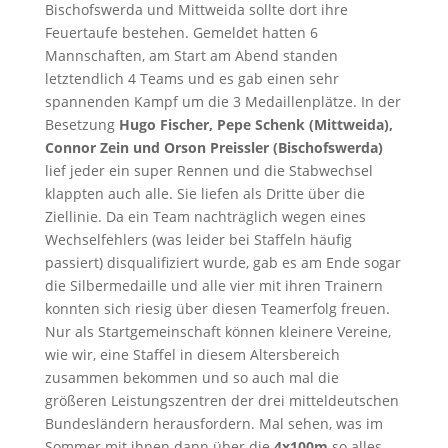
Bischofswerda und Mittweida sollte dort ihre
Feuertaufe bestehen. Gemeldet hatten 6
Mannschaften, am Start am Abend standen
letztendlich 4 Teams und es gab einen sehr
spannenden Kampf um die 3 Medaillenplätze. In der
Besetzung
Hugo Fischer, Pepe Schenk (Mittweida),
Connor Zein und Orson Preissler (Bischofswerda)
lief jeder ein super Rennen und die Stabwechsel
klappten auch alle. Sie liefen als Dritte über die
Ziellinie. Da ein Team nachträglich wegen eines
Wechselfehlers (was leider bei Staffeln häufig
passiert) disqualifiziert wurde, gab es am Ende sogar
die Silbermedaille und alle vier mit ihren Trainern
konnten sich riesig über diesen Teamerfolg freuen.
Nur als Startgemeinschaft können kleinere Vereine,
wie wir, eine Staffel in diesem Altersbereich
zusammen bekommen und so auch mal die
größeren Leistungszentren der drei mitteldeutschen
Bundesländern herausfordern. Mal sehen, was im
Sommer mit ihnen dann über die
4x100m
so alles