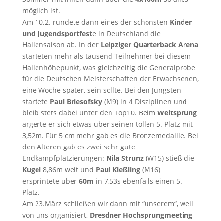
möglich ist.
Am 10.2. rundete dann eines der schönsten
Kinder
und Jugendsportfest
e in Deutschland die
Hallensaison ab. In der
Leipziger Quarterback Arena
starteten mehr als tausend Teilnehmer bei diesem
Hallenhöhepunkt, was gleichzeitig die Generalprobe
für die Deutschen Meisterschaften der Erwachsenen,
eine Woche später, sein sollte. Bei den Jüngsten
startete
Paul Briesofsky
(M9) in 4 Disziplinen und
bleib stets dabei unter den Top10. Beim
Weitsprung
ärgerte er sich etwas über seinen tollen 5. Platz mit
3,52m. Für 5 cm mehr gab es die Bronzemedaille. Bei
den Älteren gab es zwei sehr gute
Endkampfplatzierungen:
Nila Strunz
(W15) stieß die
Kugel
8,86m weit und
Paul Kießling
(M16)
ersprintete über
60m
in 7,53s ebenfalls einen 5.
Platz.
Am 23.März schließen wir dann mit “unserem“, weil
von uns organisiert,
Dresdner Hochsprungmeeting