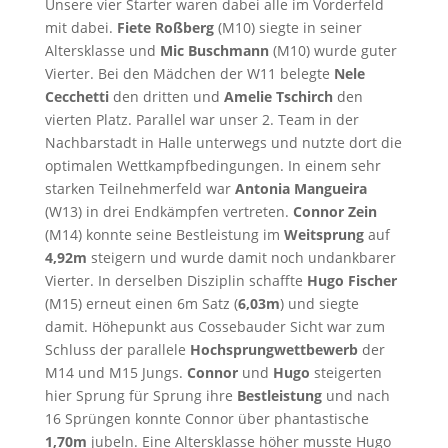
Unsere vier Starter waren dabei alle im Vorderfeld
mit dabei.
Fiete Roßberg
(M10) siegte in seiner
Altersklasse und
Mic Buschmann
(M10) wurde guter
Vierter. Bei den Mädchen der W11 belegte
Nele
Cecchetti
den dritten und
Amelie Tschirch
den
vierten Platz. Parallel war unser 2. Team in der
Nachbarstadt in Halle unterwegs und nutzte dort die
optimalen Wettkampfbedingungen. In einem sehr
starken Teilnehmerfeld war
Antonia Mangueira
(W13) in drei Endkämpfen vertreten.
Connor Zein
(M14) konnte seine Bestleistung im
Weitsprung
auf
4,92m
steigern und wurde damit noch undankbarer
Vierter. In derselben Disziplin schaffte
Hugo Fischer
(M15) erneut einen 6m Satz (
6,03m
) und siegte
damit. Höhepunkt aus Cossebauder Sicht war zum
Schluss der parallele
Hochsprungwettbewerb
der
M14 und M15 Jungs.
Connor
und
Hugo
steigerten
hier Sprung für Sprung ihre
Bestleistung
und nach
16 Sprüngen konnte Connor über phantastische
1,70m
jubeln. Eine Altersklasse höher musste Hugo