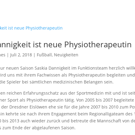
annigkeit ist neue Physiotherapeutin
hes
| Juli 2, 2018 |
Fußball
,
Neuigkeiten
zur neuen Saison Saskia Dannigkeit im Funktionsteam herzlich wi
ird uns mit ihrem Fachwissen als Physiotherapeutin begleiten und
 die Spieler bei sämtlichen medizinischen Belangen sein.
nen reichen Erfahrungsschatz aus der Sportmedizin mit und ist sei
er Sport als Physiotherapeutin tätig. Von 2005 bis 2007 begleitete 
 der Dresdner Eislöwen ehe sie für die Jahre 2007 bis 2010 zum P
hin kehrte sie nach ihrem Engagement beim Regionalligateam des 
0 bis 2013 auch wieder zurück und betreute die Mannschaft von d
s zum Ende der abgelaufenen Saison.