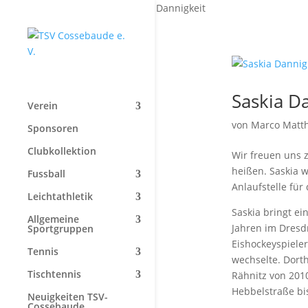
Start
»
Saskia Dannigkeit
Saskia D
Verein
von
Marco Matt
Sponsoren
Clubkollektion
Wir freuen uns 
heißen. Saskia w
Fussball
Anlaufstelle für
Leichtathletik
Saskia bringt ei
Allgemeine
Jahren im Dresdn
Sportgruppen
Eishockeyspieler
Tennis
wechselte. Dort
Tischtennis
Rähnitz von 201
Hebbelstraße bi
Neuigkeiten TSV-
Cossebaude