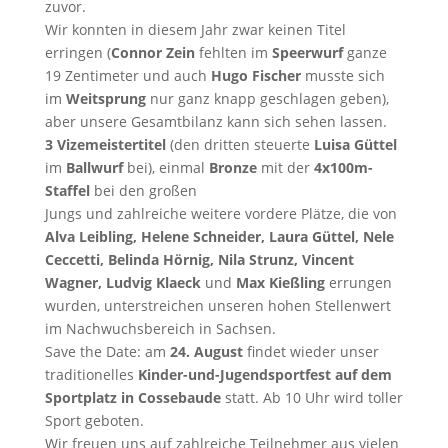
zuvor.
Wir konnten in diesem Jahr zwar keinen Titel
erringen (
Connor Zein
fehlten im
Speerwurf
ganze
19 Zentimeter und auch
Hugo Fischer
musste sich
im
Weitsprung
nur ganz knapp geschlagen geben),
aber unsere Gesamtbilanz kann sich sehen lassen.
3 Vizemeistertitel
(den dritten steuerte
Luisa Güttel
im
Ballwurf
bei), einmal
Bronze
mit der
4x100m-
Staffel
bei den großen
Jungs und zahlreiche weitere vordere Plätze, die von
Alva Leibling, Helene Schneider, Laura
Güttel, Nele
Ceccetti, Belinda Hörnig, Nila Strunz, Vincent
Wagner, Ludvig Klaeck
und
Max
Kießling
errungen
wurden, unterstreichen unseren hohen Stellenwert
im Nachwuchsbereich in Sachsen.
Save the Date: am
24. August
findet wieder unser
traditionelles
Kinder-und-Jugendsportfest auf dem
Sportplatz in Cossebaude
statt. Ab 10 Uhr wird toller
Sport geboten.
Wir freuen uns auf zahlreiche Teilnehmer aus vielen