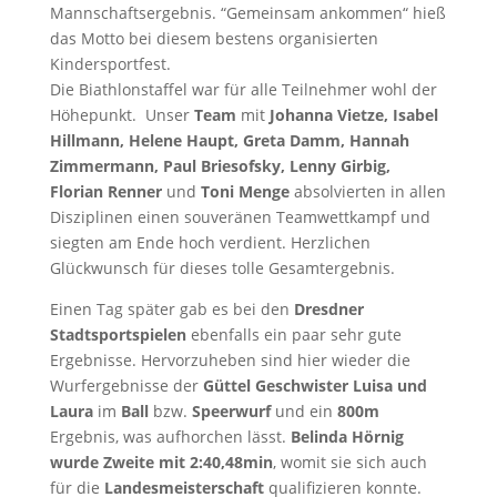
Mannschaftsergebnis. “Gemeinsam ankommen“ hieß
das Motto bei diesem bestens organisierten
Kindersportfest.
Die Biathlonstaffel war für alle Teilnehmer wohl der
Höhepunkt. Unser
Team
mit
Johanna Vietze, Isabel
Hillmann, Helene Haupt, Greta Damm, Hannah
Zimmermann, Paul Briesofsky, Lenny Girbig,
Florian Renner
und
Toni Menge
absolvierten in allen
Disziplinen einen souveränen Teamwettkampf und
siegten am Ende hoch verdient. Herzlichen
Glückwunsch für dieses tolle Gesamtergebnis.
Einen Tag später gab es bei den
Dresdner
Stadtsportspielen
ebenfalls ein paar sehr gute
Ergebnisse. Hervorzuheben sind hier wieder die
Wurfergebnisse der
Güttel Geschwister Luisa und
Laura
im
Ball
bzw.
Speerwurf
und ein
800m
Ergebnis, was aufhorchen lässt.
Belinda Hörnig
wurde Zweite mit 2:40,48min
, womit sie sich auch
für die
Landesmeisterschaft
qualifizieren konnte.