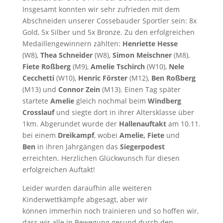
Insgesamt konnten wir sehr zufrieden mit dem
Abschneiden unserer Cossebauder Sportler sein: 8x
Gold, 5x Silber und 5x Bronze. Zu den erfolgreichen
Medaillengewinnern zählten:
Henriette Hesse
(W8),
Thea Schneider
(W8),
Simon Meischner
(M8),
Fiete Roßberg
(M9),
Amelie Tschirch
(W10),
Nele
Cecchetti
(W10),
Henric Förster
(M12),
Ben Roßberg
(M13) und
Connor Zein
(M13). Einen Tag später
startete
Amelie
gleich nochmal beim
Windberg
Crosslauf
und siegte dort in ihrer Altersklasse über
1km. Abgerundet wurde der
Hallenauftakt
am 10.11.
bei einem
Dreikampf
, wobei
Amelie, Fiete
und
Ben
in ihren Jahrgängen das
Siegerpodest
erreichten. Herzlichen Glückwunsch für diesen
erfolgreichen Auftakt!
Leider wurden daraufhin alle weiteren
Kinderwettkämpfe abgesagt, aber wir
können immerhin noch trainieren und so hoffen wir,
dass wir alle in Bewegung gesund durch den