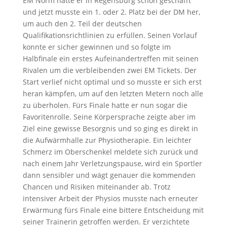
EM Norm hatte er in Regensburg schon geschafft
und jetzt musste ein 1. oder 2. Platz bei der DM her,
um auch den 2. Teil der deutschen
Qualifikationsrichtlinien zu erfüllen. Seinen Vorlauf
konnte er sicher gewinnen und so folgte im
Halbfinale ein erstes Aufeinandertreffen mit seinen
Rivalen um die verbleibenden zwei EM Tickets. Der
Start verlief nicht optimal und so musste er sich erst
heran kämpfen, um auf den letzten Metern noch alle
zu überholen. Fürs Finale hatte er nun sogar die
Favoritenrolle. Seine Körpersprache zeigte aber im
Ziel eine gewisse Besorgnis und so ging es direkt in
die Aufwärmhalle zur Physiotherapie. Ein leichter
Schmerz im Oberschenkel meldete sich zurück und
nach einem Jahr Verletzungspause, wird ein Sportler
dann sensibler und wägt genauer die kommenden
Chancen und Risiken miteinander ab. Trotz
intensiver Arbeit der Physios musste nach erneuter
Erwärmung fürs Finale eine bittere Entscheidung mit
seiner Trainerin getroffen werden. Er verzichtete