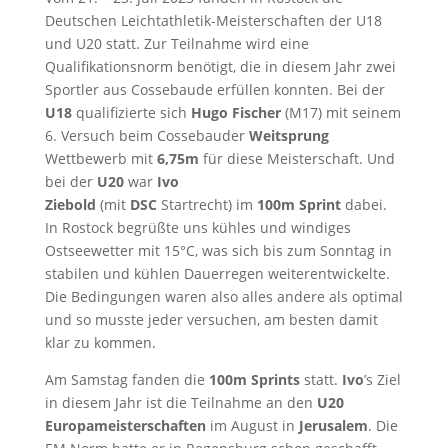
Deutschen Leichtathletik-Meisterschaften der U18
und U20 statt. Zur Teilnahme wird eine
Qualifikationsnorm benötigt, die in diesem Jahr zwei
Sportler aus Cossebaude erfüllen konnten. Bei der
U18
qualifizierte sich
Hugo Fischer
(M17) mit seinem
6. Versuch beim Cossebauder
Weitsprung
Wettbewerb mit
6,75m
für diese Meisterschaft. Und
bei der
U20
war
Ivo
Ziebold
(mit
DSC
Startrecht) im
100m Sprint
dabei.
In Rostock begrüßte uns kühles und windiges
Ostseewetter mit 15°C, was sich bis zum Sonntag in
stabilen und kühlen Dauerregen weiterentwickelte.
Die Bedingungen waren also alles andere als optimal
und so musste jeder versuchen, am besten damit
klar zu kommen.
Am Samstag fanden die
100m Sprints
statt.
Ivo
’s Ziel
in diesem Jahr ist die Teilnahme an den
U20
Europameisterschaften
im August in
Jerusalem
. Die