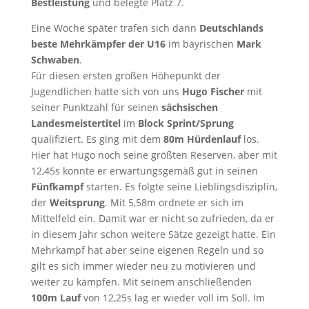
Bestleistung
und belegte Platz 7.
Eine Woche später trafen sich dann
Deutschlands
beste Mehrkämpfer der U16
im bayrischen
Mark
Schwaben
.
Für diesen ersten großen Höhepunkt der
Jugendlichen hatte sich von uns
Hugo Fischer
mit
seiner Punktzahl für seinen
sächsischen
Landesmeistertitel
im
Block Sprint/Sprung
qualifiziert. Es ging mit dem
80m Hürdenlauf
los.
Hier hat Hugo noch seine größten Reserven, aber mit
12,45s konnte er erwartungsgemäß gut in seinen
Fünfkampf
starten. Es folgte seine Lieblingsdisziplin,
der
Weitsprung
. Mit 5,58m ordnete er sich im
Mittelfeld ein. Damit war er nicht so zufrieden, da er
in diesem Jahr schon weitere Sätze gezeigt hatte. Ein
Mehrkampf hat aber seine eigenen Regeln und so
gilt es sich immer wieder neu zu motivieren und
weiter zu kämpfen. Mit seinem anschließenden
100m Lauf
von 12,25s lag er wieder voll im Soll. Im