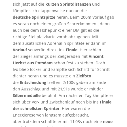
sich jetzt auf die
kurzen Sprintdistanzen
und
kämpfte sich etappenweise nun an die
deutsche Sprintspitze
heran. Beim 200m Vorlauf gab
es vorab noch einen großen Schreckmoment, denn
auch bei dem Höhepunkt einer DM gilt es die
richtige Stellplatzkarte vorab abzugeben. Mit
dem zusätzlichen Adrenalin sprintete er dann im
Vorlauf
souverän direkt ins
Finale
. Hier schien
der Sieger anfangs der Zielgeraden mit
Vincent
Herbst aus Potsdam
schon fest zu stehen. Doch
Ivo blieb locker und kämpfte sich Schritt für Schritt
dichter heran und es musste ein
Zielfoto
die
Entscheidung
treffen. 2/100s gaben am Ende
den Ausschlag und mit 21,91s wurde er mit der
Silbermedaille
belohnt. Am nächsten Tag kämpfte er
sich über Vor- und Zwischenlauf noch bis ins
Finale
der schnellsten Sprinter
. Hier waren die
Energiereserven langsam aufgebraucht,
aber trotzdem schaffte er mit 11,03s noch eine
neue