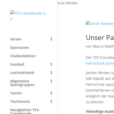
Start
»
Fahrschule Winker
Unser Pa
Verein
von
Marco Matt
Sponsoren
Clubkollektion
Der TSV Cosseba
Fahrschule Joch
Fussball
Leichtathletik
Jochen Winker un
50€ Rabatt auf d
Allgemeine
Fahrschule spezi
Sportgruppen
Sommerferien vo
Tennis
lediglich der N
Tischtennis
zu können.
Neuigkeiten TSV-
Vielseitige Aus
Cossebaude