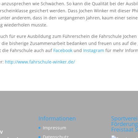
 anzusprechen wie Schwächen. So kann die Qualität bei der Ausbi
rscheinklasse gesichert werden. Dass Jochen Winker mit dieser Ph
t unter anderem, dass in den vergangenen Jahren, kaum einer seine
ng wiederholen musste.
uch für eure Ausbildung zum Führerschein die Fahrschule Jochen
 die bisherige Zusammenarbeit bedanken und freuen uns auf di
t die Fahrschule auch auf
Facebook
und
Instagram
für mehr Inform
er:
http://www.fahrschule-winker.de/
Informationen
Sportvere
Förderung
Impressum
Freistaat 
SV
Datenschutz