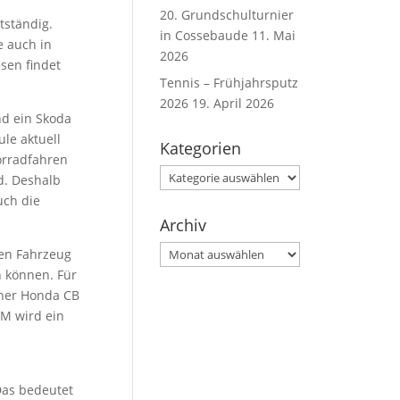
20. Grundschulturnier
tständig.
in Cossebaude
11. Mai
e auch in
2026
sen findet
Tennis – Frühjahrsputz
2026
19. April 2026
nd ein Skoda
le aktuell
Kategorien
orradfahren
Kategorien
d. Deshalb
uch die
Archiv
Archiv
gen Fahrzeug
 können. Für
iner Honda CB
AM wird ein
Das bedeutet