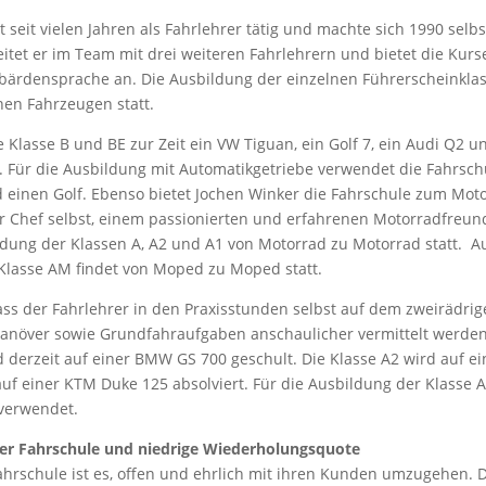
t seit vielen Jahren als Fahrlehrer tätig und machte sich 1990 selbs
eitet er im Team mit drei weiteren Fahrlehrern und bietet die Kurs
bärdensprache an. Die Ausbildung der einzelnen Führerscheinklas
nen Fahrzeugen statt.
 Klasse B und BE zur Zeit ein VW Tiguan, ein Golf 7, ein Audi Q2 u
. Für die Ausbildung mit Automatikgetriebe verwendet die Fahrschu
 einen Golf. Ebenso bietet Jochen Winker die Fahrschule zum Mot
der Chef selbst, einem passionierten und erfahrenen Motorradfreun
ldung der Klassen A, A2 und A1 von Motorrad zu Motorrad statt. A
Klasse AM findet von Moped zu Moped statt.
ass der Fahrlehrer in den Praxisstunden selbst auf dem zweirädri
anöver sowie Grundfahraufgaben anschaulicher vermittelt werden
d derzeit auf einer BMW GS 700 geschult. Die Klasse A2 wird auf e
uf einer KTM Duke 125 absolviert. Für die Ausbildung der Klasse 
 verwendet.
er Fahrschule und niedrige Wiederholungsquote
ahrschule ist es, offen und ehrlich mit ihren Kunden umzugehen. 