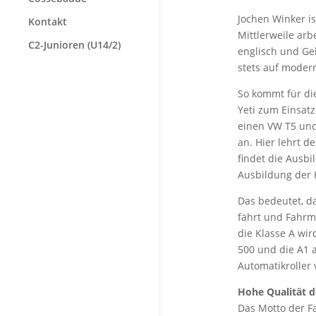
Jochen Winker is
Kontakt
Mittlerweile arb
C2-Junioren (U14/2)
englisch und Ge
stets auf moder
So kommt für die
Yeti zum Einsatz
einen VW T5 und
an. Hier lehrt 
findet die Ausbi
Ausbildung der 
Das bedeutet, d
fährt und Fahrm
die Klasse A wir
500 und die A1 a
Automatikroller
Hohe Qualität d
Das Motto der F