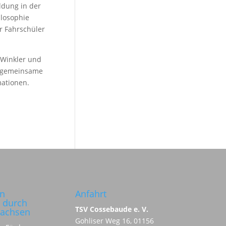
ldung in der
ilosophie
r Fahrschüler
 Winkler und
e gemeinsame
ationen.
in
Anfahrt
 durch
TSV Cossebaude e. V.
Sachsen
Gohliser Weg 16, 01156