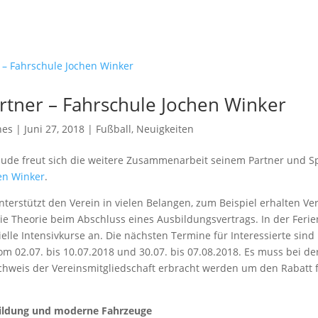
rtner – Fahrschule Jochen Winker
hes
| Juni 27, 2018 |
Fußball
,
Neuigkeiten
ude freut sich die weitere Zusammenarbeit seinem Partner und Sp
en Winker
.
terstützt den Verein in vielen Belangen, zum Beispiel erhalten Ve
ie Theorie beim Abschluss eines Ausbildungsvertrags. In der Ferien
elle Intensivkurse an. Die nächsten Termine für Interessierte sind
m 02.07. bis 10.07.2018 und 30.07. bis 07.08.2018. Es muss bei d
achweis der Vereinsmitgliedschaft erbracht werden um den Rabatt 
bildung und moderne Fahrzeuge