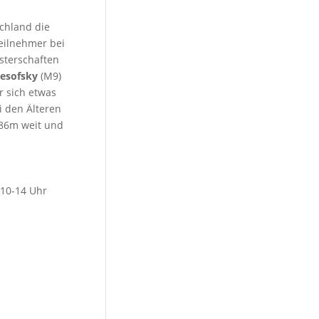
schland die
eilnehmer bei
sterschaften
iesofsky
(M9)
r sich etwas
i den Älteren
86m weit und
 10-14 Uhr