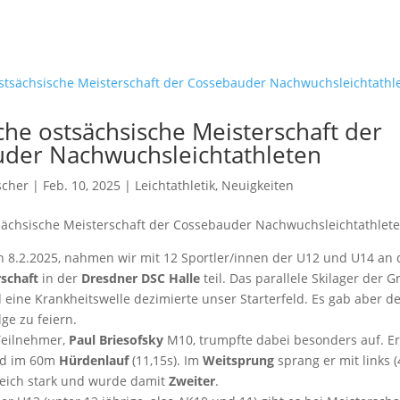
che ostsächsische Meisterschaft der
der Nachwuchsleichtathleten
scher
| Feb. 10, 2025 |
Leichtathletik
,
Neuigkeiten
tsächsische Meisterschaft der Cossebauder Nachwuchsleichtathlet
 8.2.2025, nahmen wir mit 12 Sportler/innen der U12 und U14 an 
schaft
in der
Dresdner DSC Halle
teil. Das parallele Skilager der 
eine Krankheitswelle dezimierte unser Starterfeld. Es gab aber 
lge zu feiern.
Teilnehmer,
Paul Briesofsky
M10, trumpfte dabei besonders auf. Er
nd im 60m
Hürdenlauf
(11,15s). Im
Weitsprung
sprang er mit links 
gleich stark und wurde damit
Zweiter
.