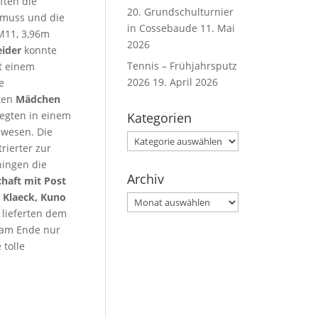
ften die
20. Grundschulturnier
 muss und die
in Cossebaude
11. Mai
M11, 3,96m
2026
eider
konnte
Tennis – Frühjahrsputz
t einem
2026
19. April 2026
e
ten
Mädchen
legten in einem
Kategorien
ewesen. Die
Kategorien
rierter zur
ingen die
Archiv
haft mit Post
 Klaeck, Kuno
Archiv
lieferten dem
 am Ende nur
 tolle