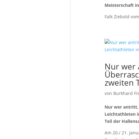
Meisterschaft i
Falk Ziebold vo
Nur wer 
Überrasc
zweiten T
von
Burkhard Fi
Nur wer antritt
Leichtathleten i
Teil der Hallens
Am 20./ 21. Jan