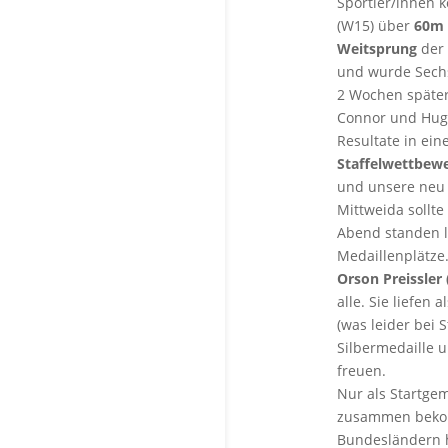
Sportler/innen 
(W15) über
60m
Weitsprung
der 
und wurde Sech
2 Wochen später
Connor und Hug
Resultate in ein
Staffelwettbew
und unsere neu
Mittweida sollt
Abend standen l
Medaillenplätze
Orson Preissler
alle. Sie liefen
(was leider bei 
Silbermedaille u
freuen.
Nur als Startgem
zusammen bekom
Bundesländern 