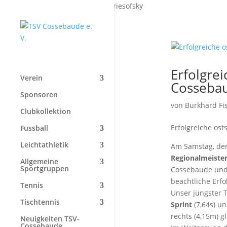
Start
»
Paul Briesofsky
Erfolgrei
Verein
Cossebau
Sponsoren
von
Burkhard Fi
Clubkollektion
Erfolgreiche os
Fussball
Leichtathletik
Am Samstag, den
Regionalmeister
Allgemeine
Sportgruppen
Cossebaude und 
beachtliche Erfo
Tennis
Unser jüngster 
Tischtennis
Sprint
(7,64s) u
rechts (4,15m) 
Neuigkeiten TSV-
Cossebaude