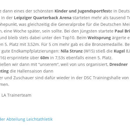
.
e dann eines der schönsten
Kinder und Jugendsportfest
e in Deut
 In der
Leipziger Quarterback Arena
starteten mehr als tausend T
hepunkt, was gleichzeitig die Generalprobe für die Deutschen Mei
 eine Woche später, sein sollte. Bei den Jüngsten startete
Paul Br
 und bleib stets dabei unter den Top10. Beim
Weitsprung
ärgerte e
en 5. Platz mit 3,52m. Für 5 cm mehr gab es die Bronzemedaille. Be
r gute Endkampfplatzierungen:
Nila Strunz
(W15) stieß die
Kugel
8,
16) ersprintete über
60m
in 7,53s ebenfalls einen 5. Platz.
ießen wir dann mit “unserem“, weil von uns organisiert,
Dresdner
ting
die Hallensaison dann
fer und Zuschauer sind dafür wieder in der DSC Trainingshalle von
mmen.
m LA Trainerteam