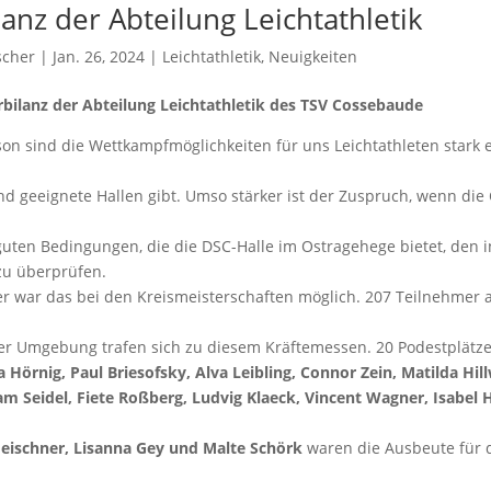
anz der Abteilung Leichtathletik
scher
| Jan. 26, 2024 |
Leichtathletik
,
Neuigkeiten
rbilanz der Abteilung Leichtathletik des TSV Cossebaude
son sind die Wettkampfmöglichkeiten für uns Leichtathleten stark 
nd geeignete Hallen gibt. Umso stärker ist der Zuspruch, wenn die
guten Bedingungen, die die DSC-Halle im Ostragehege bietet, den i
zu überprüfen.
 war das bei den Kreismeisterschaften möglich. 207 Teilnehmer 
r Umgebung trafen sich zu diesem Kräftemessen. 20 Podestplätz
a Hörnig, Paul Briesofsky, Alva Leibling, Connor Zein, Matilda Hil
am Seidel, Fiete Roßberg, Ludvig Klaeck, Vincent Wagner, Isabel 
eischner, Lisanna Gey und Malte Schörk
waren die Ausbeute für 