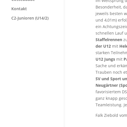
Im Weitsprung de
Besonderheit, d
Kontakt
jeweils besten 
C2-Junioren (U14/2)
und 4,01m) erfol
ein Achtungszei
schnellen Lauf 
Staffelrennen
zu
der U12
mit
Hel
starken Teilneh
U12 Jungs
mit
P
Sache und erkäm
Trauben noch et
SV und Sport u
Neugärtner (Sp
favorisiertem D
ganz knapp ges
Teamleistung. Je
Falk Ziebold vo