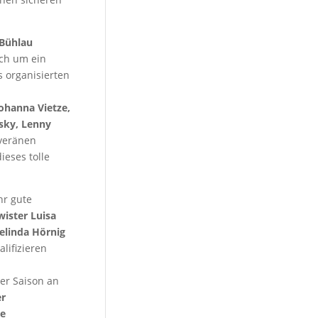
 Bühlau
ich um ein
 organisierten
ohanna Vietze,
sky, Lenny
uveränen
eses tolle
hr gute
wister Luisa
elinda Hörnig
lifizieren
er Saison an
er
he