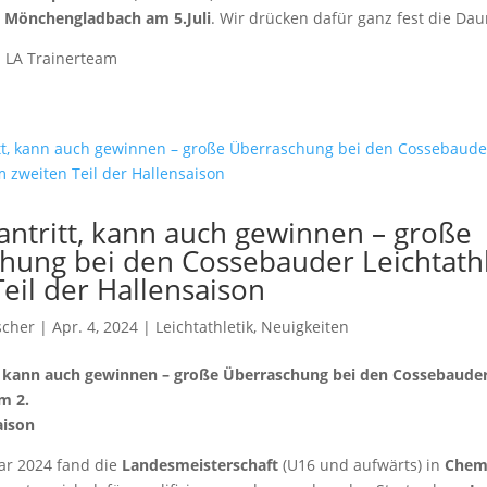
n Mönchengladbach am 5.Juli
. Wir drücken dafür ganz fest die Da
m LA Trainerteam
antritt, kann auch gewinnen – große
hung bei den Cossebauder Leichtath
eil der Hallensaison
scher
| Apr. 4, 2024 |
Leichtathletik
,
Neuigkeiten
, kann auch gewinnen – große Überraschung bei den Cossebaude
m 2.
aison
uar 2024 fand die
Landesmeisterschaft
(U16 und aufwärts) in
Chem