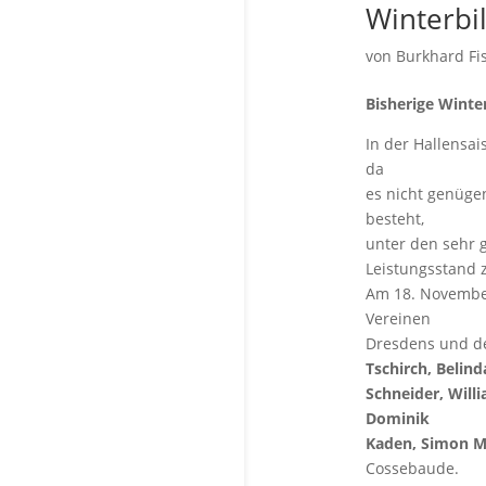
Winterbil
von
Burkhard Fi
Bisherige Winte
In der Hallensai
da
es nicht genüge
besteht,
unter den sehr 
Leistungsstand 
Am 18. November
Vereinen
Dresdens und de
Tschirch, Belind
Schneider, Willi
Dominik
Kaden, Simon M
Cossebaude.