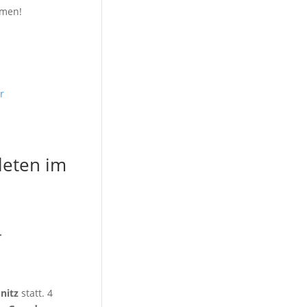
umen!
leten im
r
nitz
statt. 4