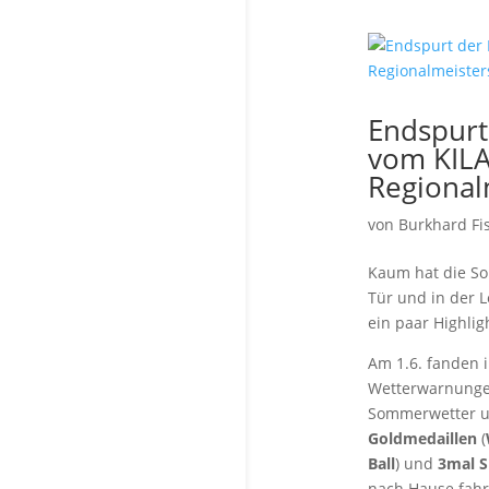
Endspurt
vom KILA
Regional
von
Burkhard Fi
Kaum hat die So
Tür und in der L
ein paar Highlig
Am 1.6. fanden 
Wetterwarnungen
Sommerwetter un
Goldmedaillen
(
Ball
) und
3mal S
nach Hause fahre