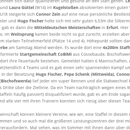
konnten sich dafür qualifizieren und gesund an den Start gehen.
L
und
Laura Güttel
(W14) im
Kugelstoßen
absolvierten einen guten
U18 steigerte sich
Connor Zein
auf eine neue persönliche Bestlei
ster und
Hugo Fischer
holte sich mit sehr guten 6,53m die Silberm
 gab es dann die
Mitteldeutschen Meisterschaften
in
Erfurt
. Hier
o. Im
Weitsprung
kamen beide nicht so gut zurecht, erzielten abe
em starken Teilnehmerfeld (Plätze 14 und 4). Höhepunkt sollten da
erbe
am Samstag Abend werden. Es wurde dort eine
4x200m Staff
 formierte
Startgemeinschaft CoBiMi
aus Cossebaude, Bischofswe
e dort ihre Feuertaufe bestehen. Gemeldet hatten 6 Mannschaften,
etztendlich 4 Teams und es gab einen sehr spannenden Kampf um
. In der Besetzung
Hugo Fischer, Pepe Schenk (Mittweida), Conno
 (Bischofswerda)
lief jeder ein super Rennen und die Stabwechsel 
 als Dritte über die Ziellinie. Da ein Team nachträglich wegen eines
Staffeln häufig passiert) disqualifiziert wurde, gab es am Ende sogar
nd alle vier mit ihren Trainern konnten sich riesig über diesen Te
einschaft können kleinere Vereine, wie wir, eine Staffel in diesem 
men und so auch mal die größeren Leistungszentren der drei mi
herausfordern. Mal sehen, was im Sommer mit ihnen dann über d