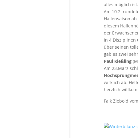
alles möglich ist
Am 10.2. rundet
Hallensaison ab.
diesem Hallenhö
der Erwachsenen,
in 4 Disziplinen
über seinen toll
gab es zwei seh
Paul Kießling
(M
Am 23.März schl
Hochsprungmee
wirklich ab. Hel
herzlich willko
Falk Ziebold vo