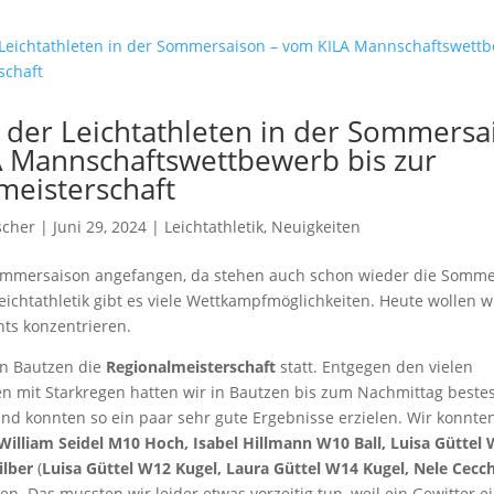
 der Leichtathleten in der Sommersa
 Mannschaftswettbewerb bis zur
meisterschaft
scher
| Juni 29, 2024 |
Leichtathletik
,
Neuigkeiten
mmersaison angefangen, da stehen auch schon wieder die Sommer
eichtathletik gibt es viele Wettkampfmöglichkeiten. Heute wollen w
hts konzentrieren.
in Bautzen die
Regionalmeisterschaft
statt. Entgegen den vielen
 mit Starkregen hatten wir in Bautzen bis zum Nachmittag beste
d konnten so ein paar sehr gute Ergebnisse erzielen. Wir konnte
William Seidel M10 Hoch, Isabel Hillmann W10 Ball, Luisa Güttel
ilber
(
Luisa Güttel W12 Kugel, Laura Güttel W14 Kugel, Nele Cecc
n. Das mussten wir leider etwas vorzeitig tun, weil ein Gewitter e