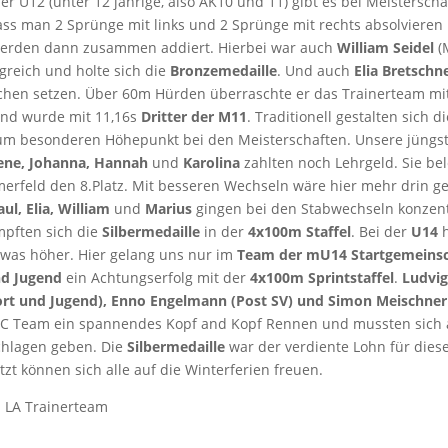
r U12 (unter 12 jährige, also AK10 und 11) gibt es bei Meisterscha
ass man 2 Sprünge mit links und 2 Sprünge mit rechts absolvieren
werden dann zusammen addiert. Hierbei war auch
William Seidel
(
greich und holte sich die
Bronzemedaille
. Und auch
Elia Bretschn
chen setzen. Über 60m Hürden überraschte er das Trainerteam mi
und wurde mit 11,16s
Dritter der M11
. Traditionell gestalten sich di
m besonderen Höhepunkt bei den Meisterschaften. Unsere jüngs
ene, Johanna, Hannah
und
Karolina
zahlten noch Lehrgeld. Sie be
merfeld den 8.Platz. Mit besseren Wechseln wäre hier mehr drin g
aul, Elia, William
und
Marius
gingen bei den Stabwechseln konzent
pften sich die
Silbermedaille
in der
4x100m Staffel
. Bei der
U14
h
was höher. Hier gelang uns nur im
Team der mU14 Startgemeinsc
nd Jugend
ein Achtungserfolg mit der
4x100m Sprintstaffel
.
Ludvig
ort und Jugend), Enno Engelmann (Post SV) und Simon Meischner
SC Team ein spannendes Kopf and Kopf Rennen und mussten sich
chlagen geben. Die
Silbermedaille
war der verdiente Lohn für diese
tzt können sich alle auf die Winterferien freuen.
m LA Trainerteam