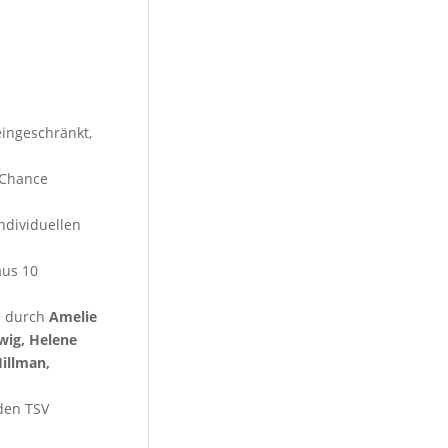
eingeschränkt,
 Chance
ndividuellen
aus 10
e durch
Amelie
lwig, Helene
Hillman,
den TSV