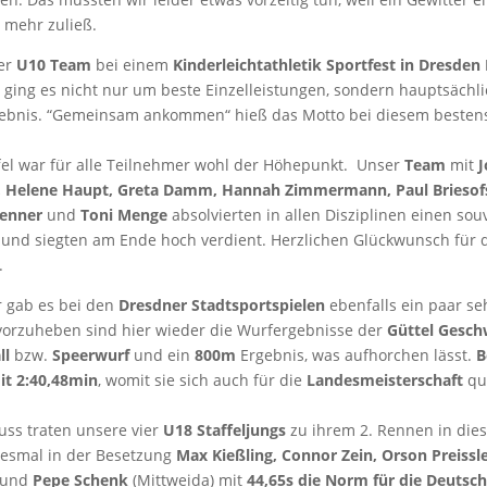
 mehr zuließ.
ser
U10 Team
bei einem
Kinderleichtathletik Sportfest in Dresden
 ging es nicht nur um beste Einzelleistungen, sondern hauptsächl
bnis. “Gemeinsam ankommen“ hieß das Motto bei diesem bestens
ffel war für alle Teilnehmer wohl der Höhepunkt. Unser
Team
mit
J
n, Helene Haupt, Greta Damm, Hannah Zimmermann, Paul Briesof
Renner
und
Toni Menge
absolvierten in allen Disziplinen einen so
nd siegten am Ende hoch verdient. Herzlichen Glückwunsch für di
.
r gab es bei den
Dresdner Stadtsportspielen
ebenfalls ein paar se
vorzuheben sind hier wieder die Wurfergebnisse der
Güttel Gesch
ll
bzw.
Speerwurf
und ein
800m
Ergebnis, was aufhorchen lässt.
B
it 2:40,48min
, womit sie sich auch für die
Landesmeisterschaft
qua
uss traten unsere vier
U18 Staffeljungs
zu ihrem 2. Rennen in dies
iesmal in der Besetzung
Max Kießling, Connor Zein, Orson Preissl
) und
Pepe Schenk
(Mittweida) mit
44,65s die Norm für die Deutsc