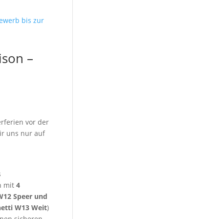
ison –
ferien vor der
ir uns nur auf
s
n mit
4
 W12 Speer und
hetti W13 Weit
)
inen sicheren