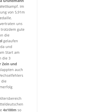
ea Grundmann
 Wettkampf. Im
stung von 5,91m
edaille.
 vertraten uns
r trotzdem gute
nn die
el
gelaufen
rda und
 am Start am
 die 3
r Zein und
klappten auch
 Wechselfehlers
 die
amerfolg
Altersbereich
tteldeutschen
ie
4x100m
so