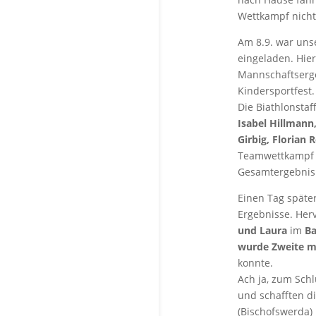
Wettkampf nicht
Am 8.9. war un
eingeladen. Hier
Mannschaftserge
Kindersportfest.
Die Biathlonsta
Isabel Hillman
Girbig, Florian 
Teamwettkampf u
Gesamtergebnis
Einen Tag späte
Ergebnisse. Her
und Laura
im
Ba
wurde Zweite m
konnte.
Ach ja, zum Schl
und schafften d
(Bischofswerda