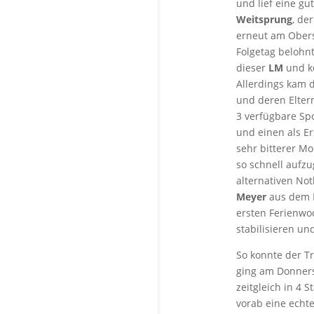
und lief eine g
Weitsprung
, de
erneut am Ober
Folgetag belohn
dieser
LM
und ko
Allerdings kam 
und deren Elter
3 verfügbare Spo
und einen als Er
sehr bitterer Mo
so schnell aufz
alternativen No
Meyer
aus dem H
ersten Ferienwo
stabilisieren un
So konnte der T
ging am Donners
zeitgleich in 4
vorab eine echt