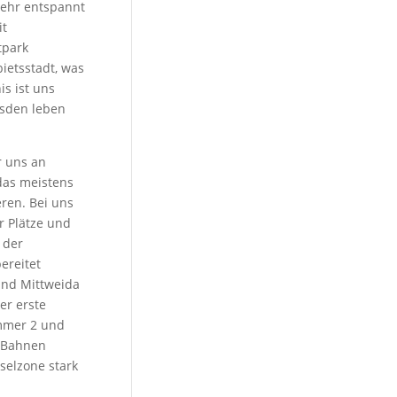
sehr entspannt
t
tpark
ietsstadt, was
s ist uns
esden leben
r uns an
das meistens
ren. Bei uns
r Plätze und
 der
ereitet
und Mittweida
er erste
ummer 2 und
n Bahnen
selzone stark