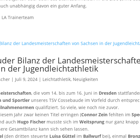
uch unabhängig davon ein guter Anfang.
m LA Trainerteam
der Bilanz der Landesmeisterschaft
n der Jugendleichtathletik
scher
| Juli 9, 2024 |
Leichtathletik
,
Neuigkeiten
eisterschaften
, die vom 14. bis zum 16. Juni in
Dresden
stattfande
n und Sportler
unseres TSV Cossebaude im Vorfeld durch entspre
Teilnahmenormen
qualifiziert. So viele, wie noch nie zuvor.
iesem Jahr zwar keinen Titel erringen (
Connor Zein
fehlten im
Spe
und auch
Hugo Fischer
musste sich im
Weitsprung
nur ganz knapp 
sere Gesamtbilanz kann sich sehen lassen.
el
(den dritten steuerte
Luisa Güttel
im
Ballwurf
bei), einmal
Bron