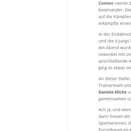
Connor
rannte d
beieinander. De
auf die Kämpferq
erkämpfte eine
In der Endabre
und die 4 Jungs 
Am Abend wurde 
nebenbei mit un
anschließende Al
ging es etwas m
An dieser Stell
Trainerteam uns
Daniela Kliche
u
gemeinsamen U2
Ach ja, und wen
dann freuen wir
Sportvereinen, 
Purzelbaum im K