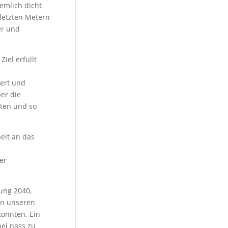
emlich dicht
 letzten Metern
ker und
. Ziel erfüllt
ert und
er die
hten und so
eit an das
ner
ung 2040,
in unseren
könnten. Ein
ei nass zu