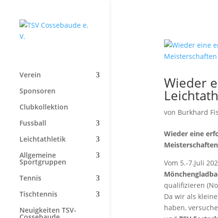
Start
»
Staffel
Verein
Wieder e
Sponsoren
Leichtat
Clubkollektion
von
Burkhard Fi
Fussball
Wieder eine erf
Leichtathletik
Meisterschaften
Allgemeine
Sportgruppen
Vom 5.-7.Juli 20
Mönchengladba
Tennis
qualifizieren (N
Tischtennis
Da wir als klein
haben, versuche
Neuigkeiten TSV-
Cossebaude