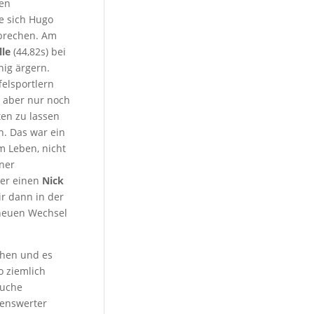
den
te sich Hugo
brechen. Am
le
(44,82s) bei
ig ärgern.
elsportlern
, aber nur noch
ten zu lassen
n. Das war ein
m Leben, nicht
ner
ner einen
Nick
r dann in der
 neuen Wechsel
ehen und es
o ziemlich
suche
kenswerter