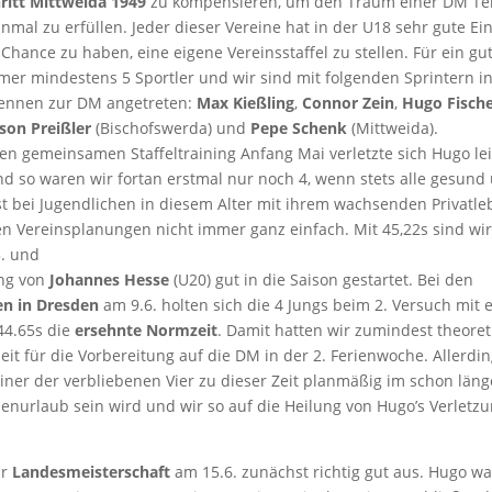
ritt Mittweida 1949
zu kompensieren, um den Traum einer DM Te
inmal zu erfüllen. Jeder dieser Vereine hat in der U18 sehr gute Ein
Chance zu haben, eine eigene Vereinsstaffel zu stellen. Für ein gu
er mindestens 5 Sportler und wir sind mit folgenden Sprintern in
rennen zur DM angetreten:
Max Kießling
,
Connor Zein
,
Hugo Fisch
son Preißler
(Bischofswerda) und
Pepe Schenk
(Mittweida).
ten gemeinsamen Staffeltraining Anfang Mai verletzte sich Hugo le
d so waren wir fortan erstmal nur noch 4, wenn stets alle gesund
ist bei Jugendlichen in diesem Alter mit ihrem wachsenden Privatl
en Vereinsplanungen nicht immer ganz einfach. Mit 45,22s sind wi
. und
ung von
Johannes Hesse
(U20) gut in die Saison gestartet. Bei den
en in Dresden
am 9.6. holten sich die 4 Jungs beim 2. Versuch mit
44.65s die
ersehnte Normzeit
. Damit hatten wir zumindest theore
it für die Vorbereitung auf die DM in der 2. Ferienwoche. Allerdi
iner der verbliebenen Vier zu dieser Zeit planmäßig im schon länge
ienurlaub sein wird und wir so auf die Heilung von Hugo’s Verlet
ur
Landesmeisterschaft
am 15.6. zunächst richtig gut aus. Hugo war