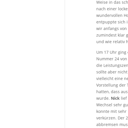
Weise in das sch
nach einer loc
wundervollen H
entpuppte sich 
wir anfangs von
zumindest klar 
und wie relativ 
Um 17 Uhr ging 
Nummer 24 von 2
die Leistungsze
sollte aber nich
vielleicht eine 
Vorstellung der 
hatten, dass au
wurde.
Nick
lief
Wechsel sehr gu
konnte mit sehr
verkürzen. Der 
abbremsen muss