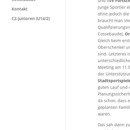
und
TSV Fortsch
junge Sportler e
Kontakt
ohne jedoch die 
C2-Junioren (U14/2)
braucht man imm
Qualifizierungs
Cossebaude),
Or
Gleich beim ers
Oberschenkel un
sind. Letzteres 
unterschiedlich
Meeting am 11.5
der Unterstütz
Stadtsportspiel
guten Lauf und 
Planungssicherhe
da schon, dass e
geplanten Famil
waren.
Das sah dann z