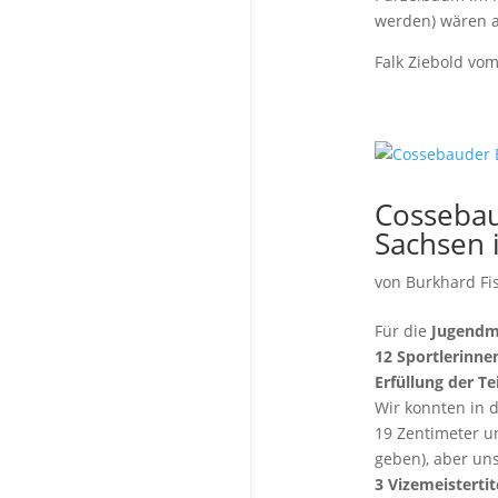
werden) wären a
Falk Ziebold vo
Cossebau
Sachsen i
von
Burkhard Fi
Für die
Jugendm
12 Sportlerinne
Erfüllung der 
Wir konnten in d
19 Zentimeter 
geben), aber un
3 Vizemeistertit