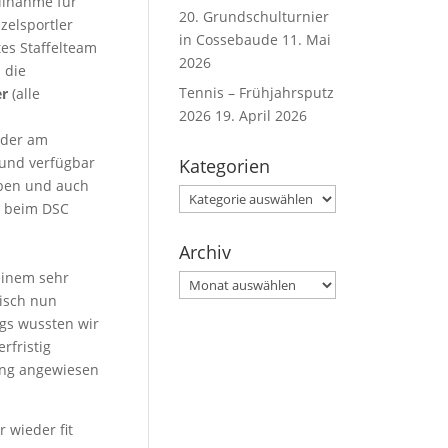
ilnahme für
20. Grundschulturnier
zelsportler
in Cossebaude
11. Mai
tes Staffelteam
2026
 die
Tennis – Frühjahrsputz
er
(alle
2026
19. April 2026
ider am
 und verfügbar
Kategorien
eben und auch
Kategorien
r beim DSC
Archiv
 einem sehr
Archiv
tisch nun
ngs wussten wir
rfristig
zung angewiesen
 wieder fit