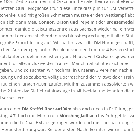
ute 100m Zeit, zusammen mit Orson im B-Finale. Beim anschließen
r letzten Quali-Möglichkeit für diese Einzeldisziplin zur DM, verletz
schenkel und mit großen Schmerzen musste er den Wettkampf ab
ten sich dann
Max, Connor, Orson und Pepe
mit der
Bronzemedail
nnten damit die Leistungszentren aus Sachsen wiedermal ein wen
dann bei der anschließenden Abschlussbesprechung mit allen Staff
n große Ernüchterung auf. Wir hatten zwar die DM Norm geschafft
rtler. Aus dem geplanten Problem, von den Fünf die 4 Besten star
satzläufer zu definieren ist ein ganz Neues, viel Größeres geworde
ment für alle, inclusive der Trainer. Manchmal lohnt es sich aber i
ugeben. Und so suchten wir nochmal in unseren 3 Vereinen nach ei
tlösung und so zauberte völlig überraschend der Mittweida‘er Trai
ut, einen jungen 400m Läufer. Mit ihm zusammen absolvierten wi
che 2 intensive Staffeltrainingstage in Mittweida und konnten die
d verbessern.
raum einer
DM Staffel über 4x100m
also doch noch in Erfüllung g
tag, 4.7. hoch motiviert nach
Mönchengladbach
ins Ruhrgebiet, w
 Stadien die Fußball EM ausgetragen wurde und die Übernachtungs
e Herausforderung war. Bei der ersten Nacht konnten wir uns dan