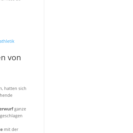
en von
n, hatten sich
chende
erwurf
ganze
geschlagen
ze
mit der