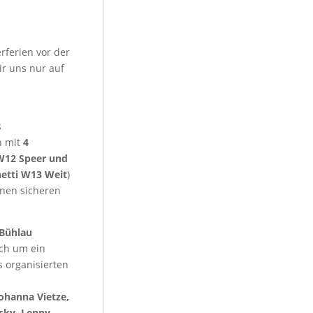
ferien vor der
ir uns nur auf
s
n mit
4
 W12 Speer und
hetti W13 Weit
)
inen sicheren
 Bühlau
ich um ein
 organisierten
ohanna Vietze,
sky, Lenny