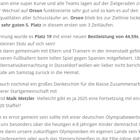
ann eine super Kurve und alle Teams lagen auf der Zielgeraden zi
r Wechsel auf
Orson
funktionierte sehr gut und so kam es auf den
ualitäten aller Schlussläufer an.
Orson
blieb bis zur Ziellinie loc
n
sehr guten 5. Platz
in diesem ersten von 3 Zeitläufen.
chnung wurde es
Platz 19
mit einer neuen
Bestleistung von 44,59s
können Stolz auf sich sein!
dann gemeinsam mit Eltern und Trainern in der Innenstadt gefei
seren Fußballern beim tollen Spiel gegen Spanien mitgefiebert. Üb
ternativübernachtung in Düsseldorf wollen wir lieber nicht beric
üde am Samstag zurück in die Heimat.
e auch nochmal ein großes Dankeschön für die klasse Zusammenarb
erer Startgemeinschaft mit
nd
Maik Metzler
. Vielleicht gibt es ja 2025 eine Fortsetzung mit ei
0 Staffel?
n es ernst gemeint sein sollte mit einer deutschen Olympiabewerb
 uns besonders über die heutigen 4-8 jährigen Kinder demnächst 
die dann unsere zukünftigen Olympioniken im eigenen Lande sein 
indergarten oder auch das Steineschmeißen in die Elbe (ohne dab