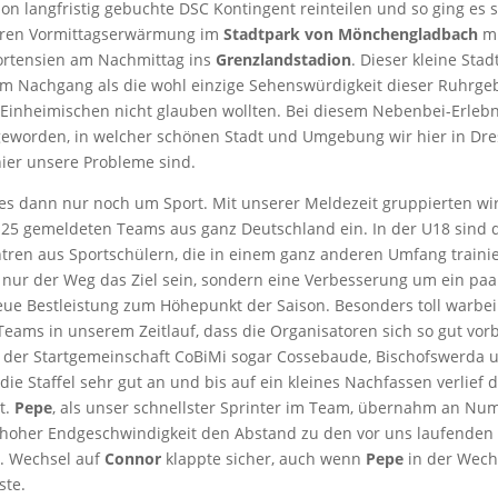
on langfristig gebuchte DSC Kontingent reinteilen und so ging es 
keren Vormittagserwärmung im
Stadtpark von Mönchengladbach
mi
ortensien am Nachmittag ins
Grenzlandstadion
. Dieser kleine Stad
im Nachgang als die wohl einzige Sehenswürdigkeit dieser Ruhrgeb
 Einheimischen nicht glauben wollten. Bei diesem Nebenbei-Erlebni
geworden, in welcher schönen Stadt und Umgebung wir hier in Dr
hier unsere Probleme sind.
es dann nur noch um Sport. Mit unserer Meldezeit gruppierten wi
5 gemeldeten Teams aus ganz Deutschland ein. In der U18 sind 
ntren aus Sportschülern, die in einem ganz anderen Umfang trainie
t nur der Weg das Ziel sein, sondern eine Verbesserung um ein paa
neue Bestleistung zum Höhepunkt der Saison. Besonders toll warbei
Teams in unserem Zeitlauf, dass die Organisatoren sich so gut vorb
s der Startgemeinschaft CoBiMi sogar Cossebaude, Bischofswerda 
 die Staffel sehr gut an und bis auf ein kleines Nachfassen verlief d
t.
Pepe
, als unser schnellster Sprinter im Team, übernahm an N
 hoher Endgeschwindigkeit den Abstand zu den vor uns laufende
2. Wechsel auf
Connor
klappte sicher, auch wenn
Pepe
in der Wech
te.