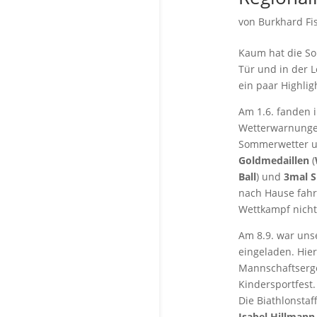
von
Burkhard Fi
Kaum hat die So
Tür und in der L
ein paar Highlig
Am 1.6. fanden 
Wetterwarnungen
Sommerwetter un
Goldmedaillen
(
Ball
) und
3mal S
nach Hause fahre
Wettkampf nicht
Am 8.9. war un
eingeladen. Hier
Mannschaftserge
Kindersportfest.
Die Biathlonsta
Isabel Hillman