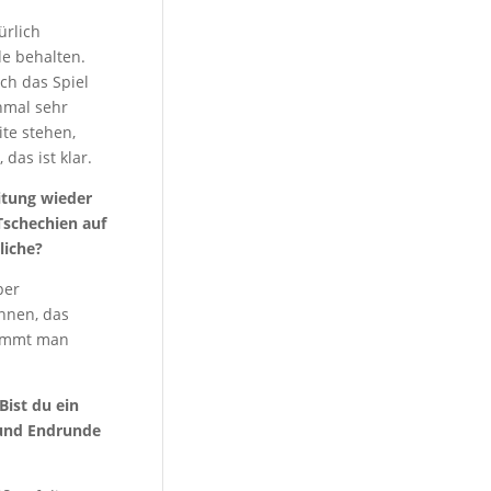
ürlich
de behalten.
ch das Spiel
hmal sehr
te stehen,
das ist klar.
itung wieder
Tschechien auf
liche?
per
önnen, das
nimmt man
Bist du ein
 und Endrunde