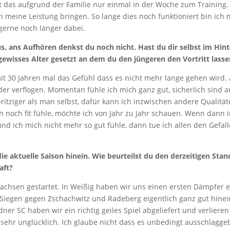
eht das aufgrund der Familie nur einmal in der Woche zum Training
 meine Leistung bringen. So lange dies noch funktioniert bin ich 
gerne noch länger dabei.
s, ans Aufhören denkst du noch nicht. Hast du dir selbst im Hin
gewisses Alter gesetzt an dem du den jüngeren den Vortritt lass
mit 30 Jahren mal das Gefühl dass es nicht mehr lange gehen wird. 
der verflogen. Momentan fühle ich mich ganz gut, sicherlich sind 
ritziger als man selbst, dafür kann ich inzwischen andere Qualitä
ch noch fit fühle, möchte ich von Jahr zu Jahr schauen. Wenn dann
nd ich mich nicht mehr so gut fühle, dann tue ich allen den Gefal
ie aktuelle Saison hinein. Wie beurteilst du den derzeitigen Stan
aft?
achsen gestartet. In Weißig haben wir uns einen ersten Dämpfer e
Siegen gegen Zschachwitz und Radeberg eigentlich ganz gut hin
er SC haben wir ein richtig geiles Spiel abgeliefert und verlieren
sehr unglücklich. Ich glaube nicht dass es unbedingt ausschlagge