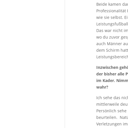
Beide kamen dam
Professionalität
wie sie selbst.
Leistungsfußball
Das war nicht i
wo du zuvor gesp
auch Männer aus
dem Schirm hatte
Leistungsbereich
Inzwischen gehö
der bisher alle 
im Kader. Nimms
wahr?
Ich sehe das nic
mittlerweile de
Persönlich sehe 
beurteilen. Nat
Verletzungen im 