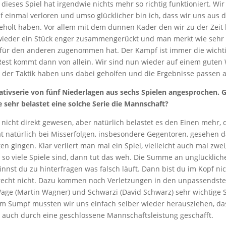
dieses Spiel hat irgendwie nichts mehr so richtig funktioniert. Wi
 einmal verloren und umso glücklicher bin ich, dass wir uns aus d
eholt haben. Vor allem mit dem dünnen Kader den wir zu der Zeit 
wieder ein Stück enger zusammengerückt und man merkt wie sehr 
 für den anderen zugenommen hat. Der Kampf ist immer die wicht
Rest kommt dann von allein. Wir sind nun wieder auf einem guten
 der Taktik haben uns dabei geholfen und die Ergebnisse passen 
ativserie von fünf Niederlagen aus sechs Spielen angesprochen. G
 sehr belastet eine solche Serie die Mannschaft?
 nicht direkt gewesen, aber natürlich belastet es den Einen mehr,
t natürlich bei Misserfolgen, insbesondere Gegentoren, gesehen d
en gingen. Klar verliert man mal ein Spiel, vielleicht auch mal zwe
 so viele Spiele sind, dann tut das weh. Die Summe an unglücklic
nst du zu hinterfragen was falsch läuft. Dann bist du im Kopf nic
recht nicht. Dazu kommen noch Verletzungen in den unpassends
age (Martin Wagner) und Schwarzi (David Schwarz) sehr wichtige S
em Sumpf mussten wir uns einfach selber wieder herausziehen, da
e auch durch eine geschlossene Mannschaftsleistung geschafft.