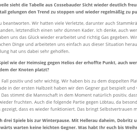
weile sieht die Tabelle aus Cossebauder Sicht wieder deutlich freu
etail gelungen den Trend zu stoppen und wieder regelmäßig zu p
u beantworten. Wir hatten viele Verletzte, darunter auch Stammkrä
tanden, letztendlich einen sehr dünnen Kader. Ich denke, auch we
haben uns das Glück wieder erarbeitet und richtig Gas gegeben. Wir
achen Dinge und arbeiteten uns einfach aus dieser Situation herau
lung hat uns dabei sehr geholfen.
 Spiel wie der Heimsieg gegen Helios der erhoffte Punkt, auch we
n dem der Knoten platzt?
 Fall positiv und sehr wichtig. Wir haben bis zu dem doppelten Pl
rade in der ersten Halbzeit haben wir den Gegner gut bespielt und
. Das stimmt die Mannschaft in dem Moment natürlich positiv, dass
wieder fruchten. Auch die folgende Partie gegen Löbtau, da besond
s gezeigt, dass es wieder funktioniert. Das bringt Selbstvertrauen mi
h drei Spiele bis zur Winterpause. Mit Hellerau daheim, Dobritz 
wärts warten keine leichten Gegner. Was habt Ihr euch bis Wei