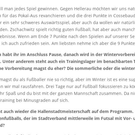
ill man jedes Spiel gewinnen. Gegen Hellerau möchten wir uns nat
n für das Pokal-Aus revanchieren und die drei Punkte in Cossebau
r ein sehr schweres Auswärtsspiel, aber auch da wollen wir natürli
den. Zschachwitz spielt richtig guten Fußball, hat aber auch manc
ebnisse. Wenn am Ende 7 Punkte nach den Spielen auf unserer Sei
ch auch zufrieden sein. Am liebsten nehme ich aber die 9 Punkte, 
 habt ihr im Anschluss Pause, danach wird in der Wintervorbere
. Unter anderem steht auch ein Trainingslager im benachbarten 
e Vorbereitung magst du eher? Die sommerliche oder die winter
agst du als Fußballer nie so richtig, aber im Winter ist es eine su
n wir mal rausfahren. Drei Tage nur auf Fußball fokussieren zu k
hr Spaß und du bist mit der ganzen Mannschaft zusammen. Da 
raining bei Minusgraden auf sich.
eht auch wieder die Hallenstadtmeisterschaft auf dem Programm. 
enfußballs, der im Stadtverband mittlerweile im Futsal mit Vor-
rd?