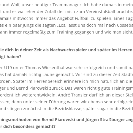
mund Wolf, unser heutiger Teammanager. Ich habe damals in meine
kt und es war eher der Zufall der mich zum Vereinsfußball brachte.
amals mittwochs immer das Angebot Fußball zu spielen. Eines Tage
es ein paar Jungs die sagten „Los, lasst uns doch mal nach Cosseb
 dann immer regelmäßig zum Training gegangen und wie man sieht,
die dich in deiner Zeit als Nachwuchsspieler und später im Herren
ägt haben?
der U19 unter Thomas Wiesenthal war sehr erfolgreich und somit na
s hat damals richtig Laune gemacht. Wir sind zu dieser Zeit Stad
rden. Später im Herrenbereich erinnere ich mich natürlich an die 
ger und Bernd Piarowski zurück. Das waren richtig gute Trainings
ordentlich weiterentwickeln. André Transier darf ich an dieser Stel
essen, denn unter seiner Führung waren wir ebenso sehr erfolgreic
nd stiegen zunächst in die Bezirksklasse, später sogar in die Bezirk
ainingsmethoden von Bernd Piarowski und Jürgen Straßburger an
ür dich besonders gemacht?