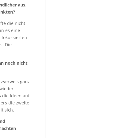
ndlicher aus.
unkten?
fte die nicht
nn es eine
 fokussierten
s. Die
nn noch nicht
atzverweis ganz
 wieder
 die Ideen auf
ers die zweite
t sich.
und
hnachten