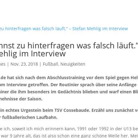
nst zu hinterfragen was falsch läuft.“
ehlig im Interview
hes
| Nov. 23, 2018 |
Fußball
,
Neuigkeiten
de hat sich nach dem Abschlusstraining vor dem Spiel gegen Hel
um Interview getroffen. Der Routinier sprach über seine Anfänge 
iner die ihm besonders im Gedächtnis blieben und warf einen Bli
hehnisse der Saison.
 ein echtes Urgestein beim TSV Cossebaude. Erzähl uns zunächst 
 fußballerischen Laufbahn.
 ich, soweit ich mich erinnern kann, 1991 oder 1992 in der U13 b
war 9 Jahre alt, das ist also schon eine ganz schöne Weile her. Me