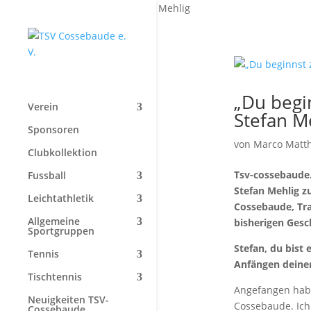
Start
»
Stefan Mehlig
„Du begin
Verein
Stefan M
Sponsoren
von
Marco Matt
Clubkollektion
Tsv-cossebaude.
Fussball
Stefan Mehlig z
Leichtathletik
Cossebaude, Tra
Allgemeine
bisherigen Gesc
Sportgruppen
Stefan, du bist
Tennis
Anfängen deiner
Tischtennis
Angefangen habe
Neuigkeiten TSV-
Cossebaude. Ich 
Cossebaude