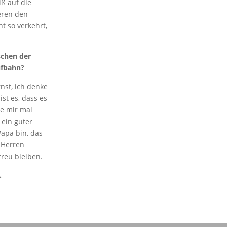
iß auf die
eren den
t so verkehrt,
schen der
ufbahn?
nst, ich denke
st es, dass es
be mir mal
 ein guter
Papa bin, das
n Herren
treu bleiben.
.