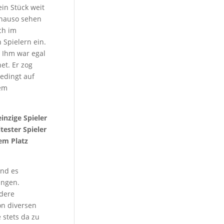
in Stück weit
genauso sehen
ch im
 Spielern ein.
 Ihm war egal
et. Er zog
edingt auf
dem
inzige Spieler
tester Spieler
em Platz
ind es
ingen.
ndere
on diversen
 stets da zu