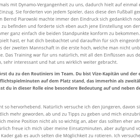
als mit Dynamo-Vergangenheit zu uns, dadurch hielt auf einmal e
 Einzug. Sie forderten von jedem Spieler, dass diese den Fußball 
 Ein Bernd Piarowski machte immer den Eindruck sich gedanklich no
 zu befinden und forderte sich eben auch jene Einstellung von den
mmer ganz einfach die beiden Standpunkte konform zu bekommen.
ielt hast, er hat dich beobachtet und daraufhin für sich eingeordn
 der zweiten Mannschaft in die erste hoch, welche man nicht unb
. Das Training war für uns natürlich, mit all den Einflüssen aus 
, sehr interessant und hat uns wirklich weiter gebracht.
rst du zu den Routiniers im Team. Du bist Vize-Kapitän und der e
Pflichtspielminuten auf dem Platz stand, das immerhin als zweitäl
t du in dieser Rolle eine besondere Bedeutung auf und neben d
ht so hervorhebend. Natürlich versuche ich den Jüngeren, davon s
utlich mehr geworden, ab und zu Tipps zu geben und mich einzubr
ich meine Position nicht als so wichtig an, aber das sollten eher a
ürlich freue ich mich über meine Einsatzminuten, aber aufgrund v
Kader gab es auch selten die Möglichkeit zu rotieren. Ich versuche