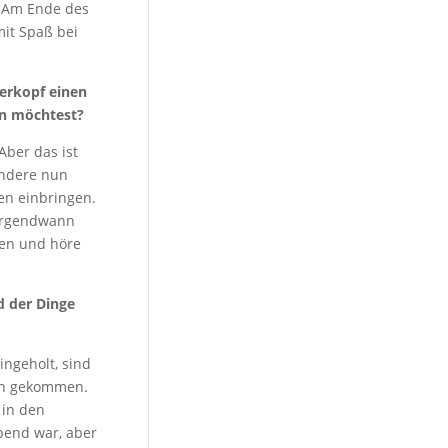
. Am Ende des
mit Spaß bei
terkopf einen
en möchtest?
Aber das ist
andere nun
ten einbringen.
 irgendwann
len und höre
d der Dinge
ingeholt, sind
ein gekommen.
 in den
bend war, aber