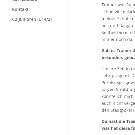
Trainer war Rai
Kontakt
schon viel gekic
meiner Schule d
C2-Junioren (U14/2)
aus und da gab 
Seither bin ich
immer noch da.
Gab es Trainer 
besonders gepr
Unsere Zeit in 
sehr prägend. Da
Pokalsieger gewo
Jürgen Straßbur
konnte ich mich 
auch nicht verg
den Stadtpokal u
Du hast die Tr
was hat diese f