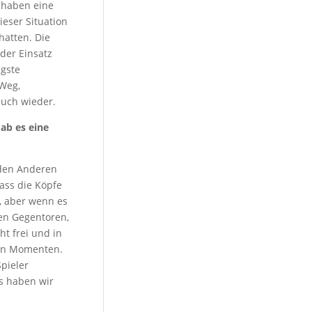
r haben eine
ieser Situation
hatten. Die
der Einsatz
igste
 Weg,
auch wieder.
ab es eine
 den Anderen
ass die Köpfe
i, aber wenn es
hen Gegentoren,
ht frei und in
ten Momenten.
pieler
s haben wir