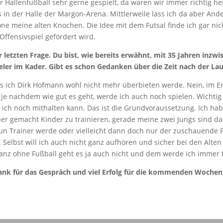
 Hallenfußball sehr gerne gespielt, da waren wir immer richtig he
 in der Halle der Margon-Arena. Mittlerweile lass ich da aber And
one meine alten Knochen. Die Idee mit dem Futsal finde ich gar nich
ffensivspiel gefördert wird.
letzten Frage. Du bist, wie bereits erwähnt, mit 35 Jahren inzwi
ieler im Kader. Gibt es schon Gedanken über die Zeit nach der La
ss ich Dirk Hofmann wohl nicht mehr überbieten werde. Nein, im Er
, je nachdem wie gut es geht, werde ich auch noch spielen. Wichtig i
ich noch mithalten kann. Das ist die Grundvoraussetzung. Ich ha
r gemacht Kinder zu trainieren, gerade meine zwei Jungs sind da
nun Trainer werde oder vielleicht dann doch nur der zuschauende 
. Selbst will ich auch nicht ganz aufhören und sicher bei den Alte
Ganz ohne Fußball geht es ja auch nicht und dem werde ich immer 
Dank für das Gespräch und viel Erfolg für die kommenden Wochen