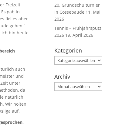
r Freizeit
20. Grundschulturnier
 Es gab in
in Cossebaude
11. Mai
s fiel es aber
2026
aude gehen.“.
Tennis – Frühjahrsputz
 ich bin heute
2026
19. April 2026
Kategorien
bereich
Kategorien
türlich auch
Archiv
tmeister und
Zeit unter
Archiv
methoden, da
le natürlich
h. Wir holten
sliga auf.
gesprochen,