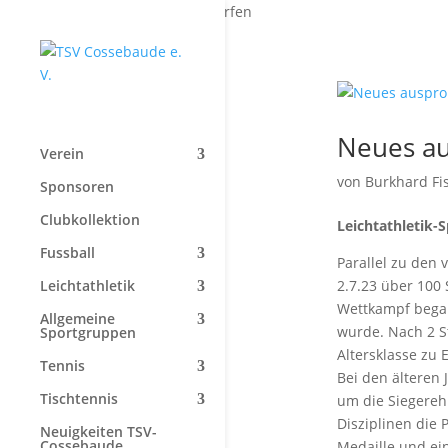
Start
»
Zielwerfen
Neues au
Verein
von
Burkhard Fi
Sponsoren
Clubkollektion
Leichtathletik-
Fussball
Parallel zu den
Leichtathletik
2.7.23 über 100
Wettkampf bega
Allgemeine
wurde. Nach 2 S
Sportgruppen
Altersklasse zu 
Tennis
Bei den älteren 
Tischtennis
um die Siegereh
Disziplinen die
Neuigkeiten TSV-
Cossebaude
Medaille und ein