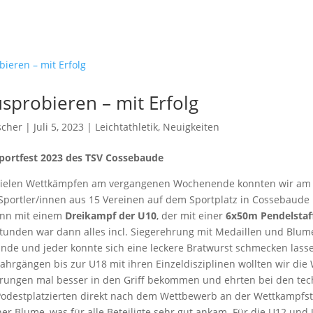
sprobieren – mit Erfolg
scher
| Juli 5, 2023 |
Leichtathletik
,
Neuigkeiten
Sportfest 2023 des TSV Cossebaude
 vielen Wettkämpfen am vergangenen Wochenende konnten wir am
 Sportler/innen aus 15 Vereinen auf dem Sportplatz in Cossebaude
nn mit einem
Dreikampf der U10
, der mit einer
6x50m Pendelstaf
tunden war dann alles incl. Siegerehrung mit Medaillen und Blum
Ende und jeder konnte sich eine leckere Bratwurst schmecken lass
Jahrgängen bis zur U18 mit ihren Einzeldisziplinen wollten wir die
rungen mal besser in den Griff bekommen und ehrten bei den te
 Podestplatzierten direkt nach dem Wettbewerb an der Wettkampfst
er Blume, was für alle Beteiligte sehr gut ankam. Für die U12 und 