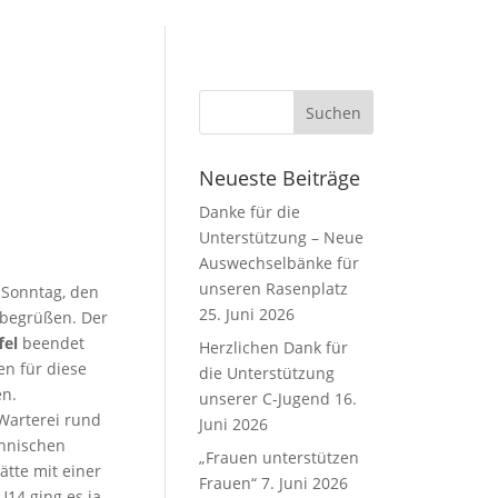
Neueste Beiträge
Danke für die
Unterstützung – Neue
Auswechselbänke für
unseren Rasenplatz
 Sonntag, den
25. Juni 2026
 begrüßen. Der
fel
beendet
Herzlichen Dank für
en für diese
die Unterstützung
en.
unserer C-Jugend
16.
 Warterei rund
Juni 2026
chnischen
„Frauen unterstützen
ätte mit einer
Frauen“
7. Juni 2026
U14 ging es ja