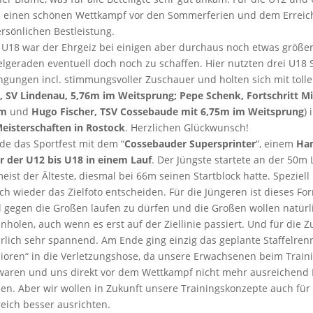
 einen schönen Wettkampf vor den Sommerferien und dem Erreic
rsönlichen Bestleistung.
 U18 war der Ehrgeiz bei einigen aber durchaus noch etwas größe
lgeraden eventuell doch noch zu schaffen. Hier nutzten drei U18 S
ngungen incl. stimmungsvoller Zuschauer und holten sich mit toll
, SV
Lindenau, 5,76m im Weitsprung; Pepe Schenk, Fortschritt M
0m
und
Hugo Fischer, TSV
Cossebaude mit 6,75m im Weitsprung
) 
eisterschaften in Rostock
. Herzlichen Glückwunsch!
e das Sportfest mit dem “
Cossebauder Supersprinter
“, einem
Han
er der U12 bis U18 in einem Lauf
. Der Jüngste startete an der 50m 
meist der Älteste, diesmal bei 66m seinen Startblock hatte. Speziell
ch wieder das Zielfoto entscheiden. Für die Jüngeren ist dieses Fo
l gegen die Großen laufen zu dürfen und die Großen wollen natürl
holen, auch wenn es erst auf der Ziellinie passiert. Und für die Z
rlich sehr spannend. Am Ende ging einzig das geplante Staffelren
ioren“ in die Verletzungshose, da unsere Erwachsenen beim Train
 waren und uns direkt vor dem Wettkampf nicht mehr ausreichend E
en. Aber wir wollen in Zukunft unsere Trainingskonzepte auch für
eich besser ausrichten.