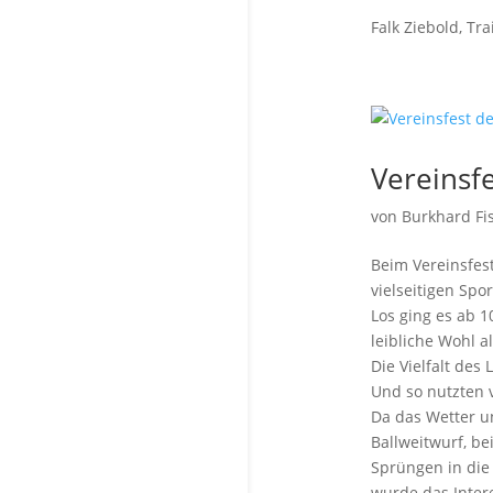
Falk Ziebold, T
Vereinsf
von
Burkhard Fi
Beim Vereinsfes
vielseitigen Spo
Los ging es ab 1
leibliche Wohl a
Die Vielfalt des
Und so nutzten 
Da das Wetter u
Ballweitwurf, b
Sprüngen in die 
wurde das Inter