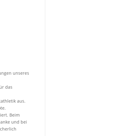
lungen unseres
ür das
athletik aus.
te.
iert. Beim
ranke und bei
cherlich