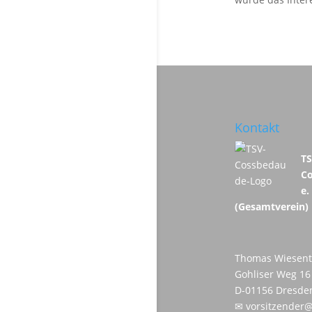
Kontakt
T
C
e.
(Gesamtverein)
Thomas Wiesent
Gohliser Weg 16
D-01156 Dresde
✉
vorsitzender@