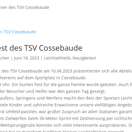
rainer des TSV Cossebaude
est des TSV Cossebaude
scher
| Juni 18, 2023 |
Leichtathletik
,
Neuigkeiten
t des TSV Cossebaude am 10.06.2023 präsentierten sich alle Abtei
rtvereins auf dem Sportplatz in Cossebaude.
0 Uhr. Ein buntes Fest für die ganze Familie wurde geboten. Auch f
ller Besucher und Helfer war den ganzen Tag gesorgt.
 Laufens, Springens und Werfens macht den Reiz der Sportart Leicht
viele Kinder und zahlreiche Erwachsene unsere vielfältigen Angebo
nd Umfeld passten, war großer Zuspruch an allen Stationen garant
eim Zielwerfen, beim 30-Meter-Sprint mit Zeitmessung per Lichtsch
Weitsprunggrube konnten sich viele Interessierte ausprobieren. Si
esse bei so manchem künftigen kleinen Leichtathleten geweckt…