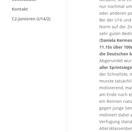
nur nochmal um
Kontakt
oder anderen pe
C2-Junioren (U14/2)
Bei der U16 und
Norm auf der Zie
sehr guten Bedi
(
Daniela Kermes
11.15s über 10
die Deutschen M
Abgerundet wurd
aller Sprintsieg
der Schnellste, 
musste tatsächli
motivierend, ma
am Ende noch ein
ein Rennen natü
gegen junge Sen
motiviert dabei
Verfügung stand
Altersklassenber