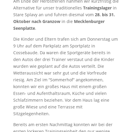
Am Ende der Herbstferien nahmen wir kurzfristig die
Alternative für unser traditionelles
Trainingslager
in
Stare Splavy an und fuhren diesmal vom
28. bis 31.
Oktober nach Granzow
in die
Mecklenburger
Seenplatte
.
Die Kinder und Eltern trafen sich am Donnerstag um
9 Uhr auf dem Parkplatz am Sportplatz in
Cossebaude. Da waren die Sportgeräte bereits in
den Autos der drei Trainer verstaut und die Kinder
wurden wie geplant auf die Autos verteilt. Die
Wetteraussicht war sehr gut und die Vorfreude
riesig. Am Ziel im “Sommerhof“ angekommen,
konnten wir ein großes Haus mit einem großen
Essen- und Aufenthaltsraum, Küche und vielen
Schlafzimmern beziehen. Vor dem Haus lag eine
große Wiese und eine Terrasse mit
Sitzgelegenheiten.
Bereits am ersten Nachmittag konnten wir bei der
ersten lockeren Trainingseinheit den nur wenige