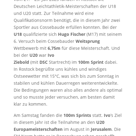
Deutschen Leichtathletik-Meisterschaften der U18
und U20 statt. Zur Teilnahme wird eine
Qualifikationsnorm benötigt, die in diesem Jahr zwei
Sportler aus Cossebaude erfüllen konnten. Bei der
U18
qualifizierte sich
Hugo Fischer
(M17) mit seinem
6. Versuch beim Cossebauder
Weitsprung
Wettbewerb mit
6,75m
für diese Meisterschaft. Und
bei der
U20
war
Ivo
Ziebold
(mit
DSC
Startrecht) im
100m Sprint
dabei.
In Rostock begrüßte uns kühles und windiges
Ostseewetter mit 15°C, was sich bis zum Sonntag in
stabilen und kühlen Dauerregen weiterentwickelte.
Die Bedingungen waren also alles andere als optimal
und so musste jeder versuchen, am besten damit
klar zu kommen.
Am Samstag fanden die
100m Sprints
statt.
Ivo
’s Ziel
in diesem Jahr ist die Teilnahme an den
U20
Europameisterschaften
im August in
Jerusalem
. Die