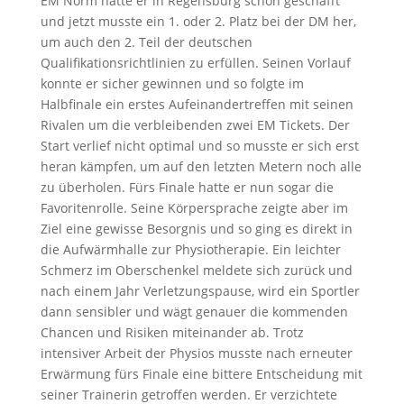
EM Norm hatte er in Regensburg schon geschafft
und jetzt musste ein 1. oder 2. Platz bei der DM her,
um auch den 2. Teil der deutschen
Qualifikationsrichtlinien zu erfüllen. Seinen Vorlauf
konnte er sicher gewinnen und so folgte im
Halbfinale ein erstes Aufeinandertreffen mit seinen
Rivalen um die verbleibenden zwei EM Tickets. Der
Start verlief nicht optimal und so musste er sich erst
heran kämpfen, um auf den letzten Metern noch alle
zu überholen. Fürs Finale hatte er nun sogar die
Favoritenrolle. Seine Körpersprache zeigte aber im
Ziel eine gewisse Besorgnis und so ging es direkt in
die Aufwärmhalle zur Physiotherapie. Ein leichter
Schmerz im Oberschenkel meldete sich zurück und
nach einem Jahr Verletzungspause, wird ein Sportler
dann sensibler und wägt genauer die kommenden
Chancen und Risiken miteinander ab. Trotz
intensiver Arbeit der Physios musste nach erneuter
Erwärmung fürs Finale eine bittere Entscheidung mit
seiner Trainerin getroffen werden. Er verzichtete