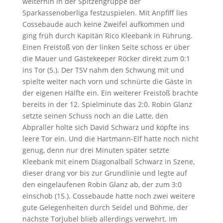
weiterhin in der Spitzengruppe der
Sparkassenoberliga festzuspielen. Mit Anpfiff lies
Cossebaude auch keine Zweifel aufkommen und
ging früh durch Kapitän Rico Kleebank in Führung.
Einen Freistoß von der linken Seite schoss er über
die Mauer und Gästekeeper Röcker direkt zum 0:1
ins Tor (5.). Der TSV nahm den Schwung mit und
spielte weiter nach vorn und schnürte die Gäste in
der eigenen Hälfte ein. Ein weiterer Freistoß brachte
bereits in der 12. Spielminute das 2:0. Robin Glanz
setzte seinen Schuss noch an die Latte, den
Abpraller holte sich David Schwarz und köpfte ins
leere Tor ein. Und die Hartmann-Elf hatte noch nicht
genug, denn nur drei Minuten später setzte
Kleebank mit einem Diagonalball Schwarz in Szene,
dieser drang vor bis zur Grundlinie und legte auf
den eingelaufenen Robin Glanz ab, der zum 3:0
einschob (15.). Cossebaude hatte noch zwei weitere
gute Gelegenheiten durch Seidel und Böhme, der
nächste Torjubel blieb allerdings verwehrt. Im